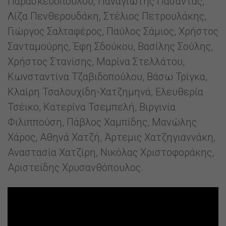
Παρασκευοπούλου, Παναγιώτης Πασάντας,
Λίζα Πενθερουδάκη, Στέλιος Πετρουλάκης,
Γιώργος Σαλταφέρος, Παύλος Σάμιος, Χρήστος
Σανταμούρης, Έφη Σδούκου, Βασίλης Σούλης,
Χρήστος Στανίσης, Μαρίνα Στελλάτου,
Κωνσταντίνα Τζαβιδοπούλου, Βάσω Τρίγκα,
Κλαίρη Τσαλουχίδη-Χατζημηνά, Ελευθερία
Τσέικο, Κατερίνα Τσεμπελή, Βιργινία
Φιλιππούση, Πάβλος Χαμπίδης, Μανώλης
Χάρος, Αθηνά Χατζή, Άρτεμις Χατζηγιαννάκη,
Αναστασία Χατζίρη, Νικόλας Χριστοφοράκης,
Αριστείδης Χρυσανθόπουλος.