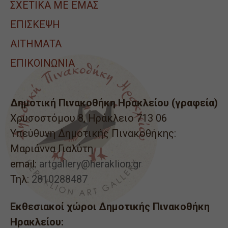
ΣΧΕΤΙΚΑ ΜΕ ΕΜΑΣ
ΕΠΙΣΚΕΨΗ
ΑΙΤΉΜΑΤΑ
ΕΠΙΚΟΙΝΩΝΙΑ
Δημοτική Πινακοθήκη Ηρακλείου (γραφεία)
Χρυσοστόμου 8, Ηράκλειο 713 06
Υπεύθυνη Δημοτικής Πινακοθήκης:
Μαριάννα Γιαλύτη
email:
artgallery@heraklion.gr
Τηλ:
2810288487
Εκθεσιακοί χώροι Δημοτικής Πινακοθήκη
Ηρακλείου: