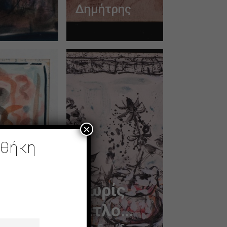
Δημήτρης
×
οθήκη
Χωρίς
Τίτλο