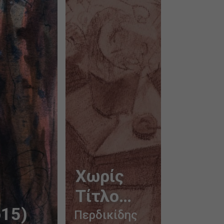
Χωρίς
Τίτλο
ο15)
(Νο14)
Περδικίδης