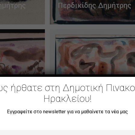
ημήτρης
Περδικίδης Δημήτρης
ς ήρθατε στη Δημοτική Πινακ
Ηρακλείου!
ωρίς
Εγγραφείτε στο newsletter για να μαθαίνετε τα νέα μας
ίτλο