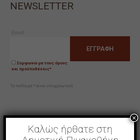
NEWSLETTER
Email
Συμφωνώ με τους όρους
και προϋποθέσεις*
Τα πεδία με * είναι υποχρεωτικά
×
Καλώς ήρθατε στη