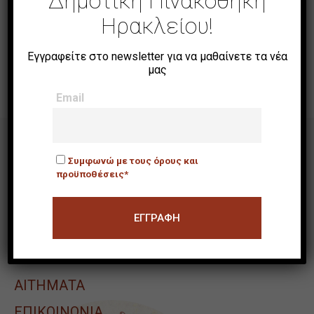
Δημοτική Πινακοθήκη
ΒΡΕΙΤΕ ΜΑΣ
Ηρακλείου!
Εγγραφείτε στο newsletter για να μαθαίνετε τα νέα
μας
Email
Η ΠΙΝΑΚΟΘΗΚΗ
Συμφωνώ με τους όρους και
προϋποθέσεις*
ΣΧΕΤΙΚΑ ΜΕ ΕΜΑΣ
ΕΠΙΣΚΕΨΗ
ΑΙΤΉΜΑΤΑ
ΕΠΙΚΟΙΝΩΝΙΑ