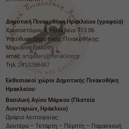
Δημοτική Πινακοθήκη Ηρακλείου (γραφεία)
Χρυσοστόμου 8, Ηράκλειο 713 06
Υπεύθυνη Δημοτικής Πινακοθήκης:
Μαριάννα Γιαλύτη
email:
artgallery@heraklion.gr
Τηλ:
2810288487
Εκθεσιακοί χώροι Δημοτικής Πινακοθήκη
Ηρακλείου:
Βασιλική Αγίου Μάρκου (Πλατεία
Λιονταριών, Ηράκλειο)
Ωράριο λειτουργίας:
Δευτέρα – Τετάρτη – Πέμπτη – Παρασκευή