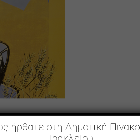
ς ήρθατε στη Δημοτική Πινακ
Ηρακλείου!