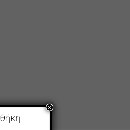
×
οθήκη