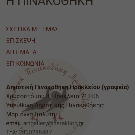
Η ΠΙΝΑΚΟΘΗΚΗ
ΣΧΕΤΙΚΑ ΜΕ ΕΜΑΣ
ΕΠΙΣΚΕΨΗ
ΑΙΤΉΜΑΤΑ
ΕΠΙΚΟΙΝΩΝΙΑ
Δημοτική Πινακοθήκη Ηρακλείου (γραφεία)
Χρυσοστόμου 8, Ηράκλειο 713 06
Υπεύθυνη Δημοτικής Πινακοθήκης:
Μαριάννα Γιαλύτη
email:
artgallery@heraklion.gr
Τηλ:
2810288487