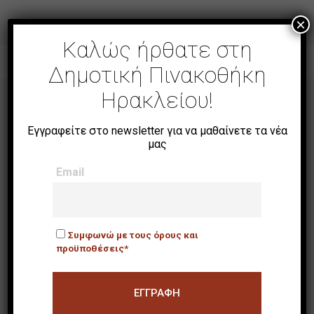
×
Καλώς ήρθατε στη
Δημοτική Πινακοθήκη
Ηρακλείου!
Εγγραφείτε στο newsletter για να μαθαίνετε τα νέα
μας
NEWSLETTER
Email
Email
Συμφωνώ με τους όρους και
προϋποθέσεις*
Συμφωνώ με τους όρους
και προϋποθέσεις*