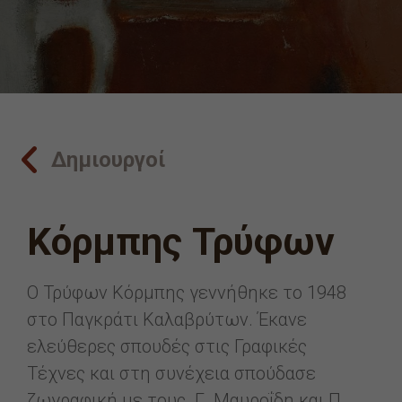
Δημιουργοί
Κόρμπης Τρύφων
Ο Τρύφων Κόρμπης γεννήθηκε το 1948
στο Παγκράτι Καλαβρύτων. Έκανε
ελεύθερες σπουδές στις Γραφικές
Τέχνες και στη συνέχεια σπούδασε
ζωγραφική με τους Γ. Μαυροΐδη και Π.