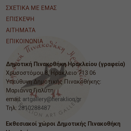
ΣΧΕΤΙΚΑ ΜΕ ΕΜΑΣ
ΕΠΙΣΚΕΨΗ
ΑΙΤΉΜΑΤΑ
ΕΠΙΚΟΙΝΩΝΙΑ
Δημοτική Πινακοθήκη Ηρακλείου (γραφεία)
Χρυσοστόμου 8, Ηράκλειο 713 06
Υπεύθυνη Δημοτικής Πινακοθήκης:
Μαριάννα Γιαλύτη
email:
artgallery@heraklion.gr
Τηλ:
2810288487
Εκθεσιακοί χώροι Δημοτικής Πινακοθήκη