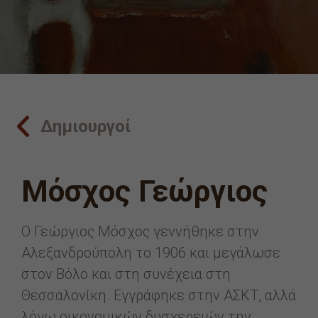
Δημιουργοί
Μόσχος Γεώργιος
Ο Γεώργιος Μόσχος γεννήθηκε στην
Αλεξανδρούπολη το 1906 και μεγάλωσε
στον Βόλο και στη συνέχεια στη
Θεσσαλονίκη. Εγγράφηκε στην ΑΣΚΤ, αλλά
λόγω οικονομικών δυσχερειών την