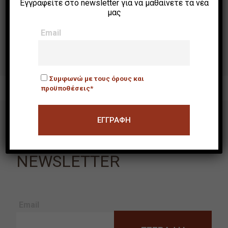
Εγγραφείτε στο newsletter για να μαθαίνετε τα νέα
μας
Ράκος
Email
Συμφωνώ με τους όρους και
προϋποθέσεις*
NEWSLETTER
Email