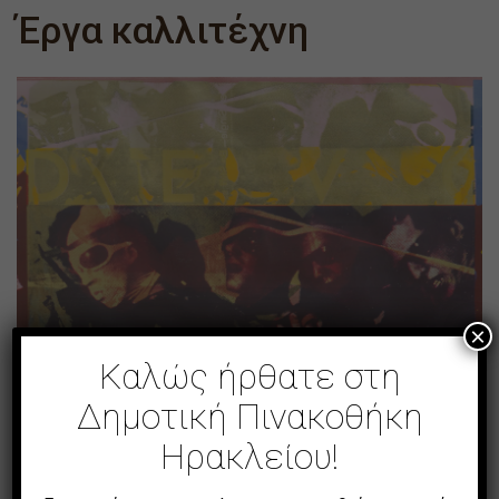
Έργα καλλιτέχνη
×
Καλώς ήρθατε στη
Δημοτική Πινακοθήκη
Ηρακλείου!