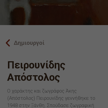
Δημιουργοί
Πειρουνίδης
Απόστολος
Ο χαράκτης και ζωγράφος Άκης
(Απόστολος) Πειρουνίδης γεννήθηκε το
1948 στην Ξάνθη. Σπούδασε ζωγραφική