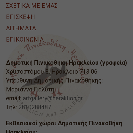
ΣΧΕΤΙΚΑ ΜΕ ΕΜΑΣ
ΕΠΙΣΚΕΨΗ
ΑΙΤΉΜΑΤΑ
ΕΠΙΚΟΙΝΩΝΙΑ
Δημοτική Πινακοθήκη Ηρακλείου (γραφεία)
Χρυσοστόμου 8, Ηράκλειο 713 06
Υπεύθυνη Δημοτικής Πινακοθήκης:
Μαριάννα Γιαλύτη
email:
artgallery@heraklion.gr
Τηλ:
2810288487
Εκθεσιακοί χώροι Δημοτικής Πινακοθήκη
Ηρακλείου: