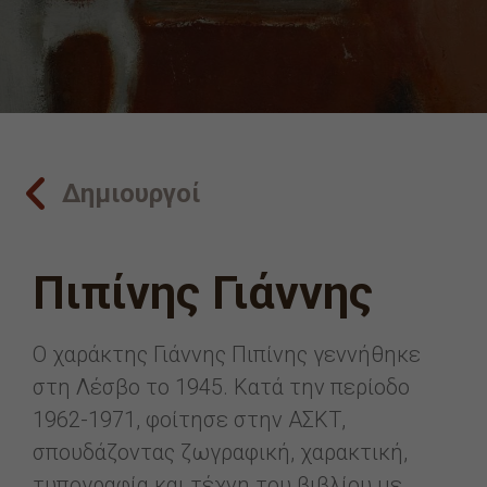
Δημιουργοί
Πιπίνης Γιάννης
Ο χαράκτης Γιάννης Πιπίνης γεννήθηκε
στη Λέσβο το 1945. Κατά την περίοδο
1962-1971, φοίτησε στην ΑΣΚΤ,
σπουδάζοντας ζωγραφική, χαρακτική,
τυπογραφία και τέχνη του βιβλίου με