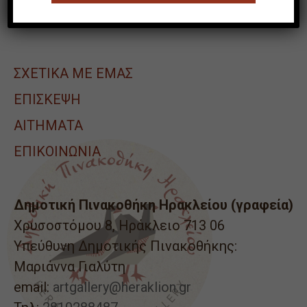
Η ΠΙΝΑΚΟΘΗΚΗ
ΣΧΕΤΙΚΑ ΜΕ ΕΜΑΣ
ΕΠΙΣΚΕΨΗ
ΑΙΤΉΜΑΤΑ
ΕΠΙΚΟΙΝΩΝΙΑ
Δημοτική Πινακοθήκη Ηρακλείου (γραφεία)
Χρυσοστόμου 8, Ηράκλειο 713 06
Υπεύθυνη Δημοτικής Πινακοθήκης:
Μαριάννα Γιαλύτη
email:
artgallery@heraklion.gr