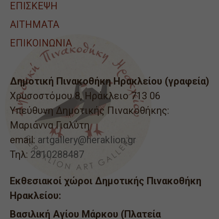
ΕΠΙΣΚΕΨΗ
ΑΙΤΉΜΑΤΑ
ΕΠΙΚΟΙΝΩΝΙΑ
Δημοτική Πινακοθήκη Ηρακλείου (γραφεία)
Χρυσοστόμου 8, Ηράκλειο 713 06
Υπεύθυνη Δημοτικής Πινακοθήκης:
Μαριάννα Γιαλύτη
email:
artgallery@heraklion.gr
Τηλ:
2810288487
Εκθεσιακοί χώροι Δημοτικής Πινακοθήκη
Ηρακλείου:
Βασιλική Αγίου Μάρκου (Πλατεία