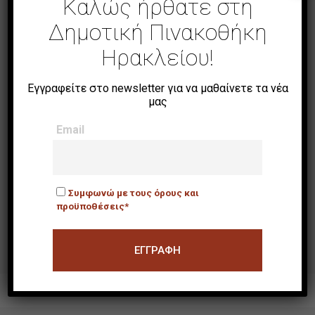
Καλώς ήρθατε στη
Δημοτική Πινακοθήκη
Ηρακλείου!
Εγγραφείτε στο newsletter για να μαθαίνετε τα νέα
μας
Email
Συμφωνώ με τους όρους και
Γραμμές και Χρώματα
προϋποθέσεις*