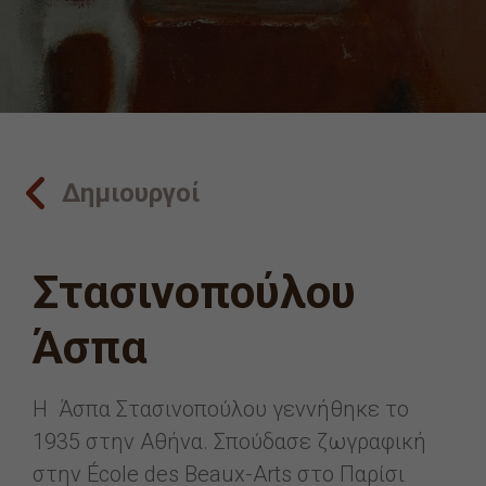
Δημιουργοί
Στασινοπούλου
Άσπα
Η Άσπα Στασινοπούλου γεννήθηκε το
1935 στην Αθήνα. Σπούδασε ζωγραφική
στην École des Beaux-Arts στο Παρίσι