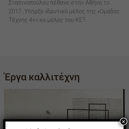
Στασινοπούλου πέθανε στην Αθήνα το
2017. Υπήρξε ιδρυτικό μέλος της «Ομάδας
Τέχνης 4+» κα μέλος του ΚΕΤ.
Έργα καλλιτέχνη
×