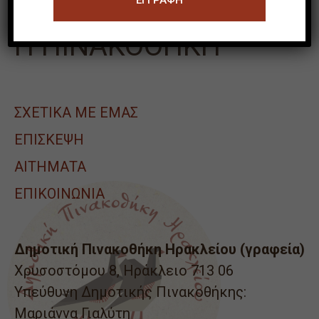
Η ΠΙΝΑΚΟΘΗΚΗ
ΣΧΕΤΙΚΑ ΜΕ ΕΜΑΣ
ΕΠΙΣΚΕΨΗ
ΑΙΤΉΜΑΤΑ
ΕΠΙΚΟΙΝΩΝΙΑ
Δημοτική Πινακοθήκη Ηρακλείου (γραφεία)
Χρυσοστόμου 8, Ηράκλειο 713 06
Υπεύθυνη Δημοτικής Πινακοθήκης:
Μαριάννα Γιαλύτη