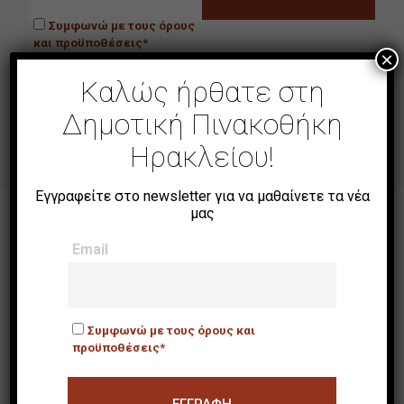
Συμφωνώ με τους όρους
και προϋποθέσεις*
×
Καλώς ήρθατε στη
Τα πεδία με * είναι υποχρεωτικά
Δημοτική Πινακοθήκη
Ηρακλείου!
Εγγραφείτε στο newsletter για να μαθαίνετε τα νέα
μας
ΒΡΕΙΤΕ ΜΑΣ
Email
Συμφωνώ με τους όρους και
προϋποθέσεις*