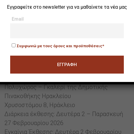
Καντάνου-Σελίνου και του Δήμου Πλατανιά.
Εγγραφείτε στο newsletter για να μαθαίνετε τα νέα μας
Κατά την ημέρα των εγκαινίων θα διατεθεί
δωρεάν.
Email
Πληροφορίες έκθεσης:
«Από το Βορρά στο Νότο – Στα Χνάρια της
Συμφωνώ με τους όρους και προϋποθέσεις*
Μνήμης» – Φωτογραφική έκθεση του Νίκου
Μπασιά
HOME
Πολυχώρος – Γκαλερί της Δημοτικής
Πινακοθήκης Ηρακλείου
Χρυσοστόμου 8, Ηράκλειο
Διάρκεια έκθεσης: Δευτέρα 2 – Παρασκευή
27 Φεβρουαρίου 2026
Εγκαίνια Έκθεσης: Δευτέρα 2 Φεβρουαρίου