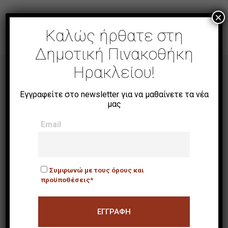
×
Καλώς ήρθατε στη
Δημοτική Πινακοθήκη
Ηρακλείου!
Εγγραφείτε στο newsletter για να μαθαίνετε τα νέα
μας
NEWSLETTER
Email
Email
Συμφωνώ με τους όρους και
προϋποθέσεις*
Συμφωνώ με τους όρους
και προϋποθέσεις*