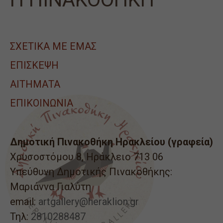
ΣΧΕΤΙΚΑ ΜΕ ΕΜΑΣ
ΕΠΙΣΚΕΨΗ
ΑΙΤΉΜΑΤΑ
ΕΠΙΚΟΙΝΩΝΙΑ
Δημοτική Πινακοθήκη Ηρακλείου (γραφεία)
Χρυσοστόμου 8, Ηράκλειο 713 06
Υπεύθυνη Δημοτικής Πινακοθήκης:
Μαριάννα Γιαλύτη
email:
artgallery@heraklion.gr
Τηλ:
2810288487