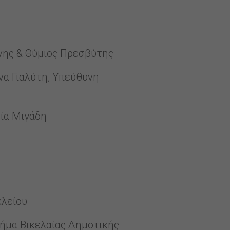
νης & Θύμιος Πρεσβύτης
να Γιαλύτη, Υπεύθυνη
ρία Μιγάδη
κλείου
μήμα Βικελαίας Δημοτικής