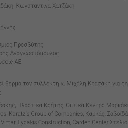
ιδάκη, Κωνσταντίνα Χατζάκη
ιάννης
η
Θύμιος Πρεσβύτης
ρής Αναγνωστόπουλος
ώσεις ΑΕ
ί θερμά τον συλλέκτη κ. Μιχάλη Κρασάκη για τ
.
αδάκης, Πλαστικά Κρήτης, Οπτικά Κέντρα Μαρκάκη
s, Karatzis Group of Companies, Καυκάς, Σαβοϊδάκ
mar, Lydakis Construction, Carden Center Στέλιο