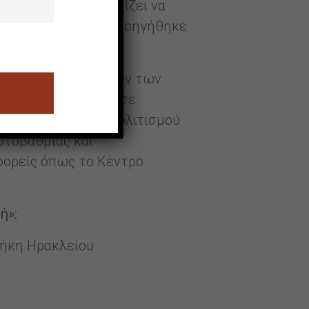
άτινο στοιχείο. Αξίζει να
θνικής εμβέλειας, προηγήθηκε
 επικεφαλής και όλων των
οθήκης Ηρακλείου, σε
. Η Αντιδημαρχία Πολιτισμού
ωτοβάθμιας και
φορείς όπως το Κέντρο
ή»:
θήκη Ηρακλείου