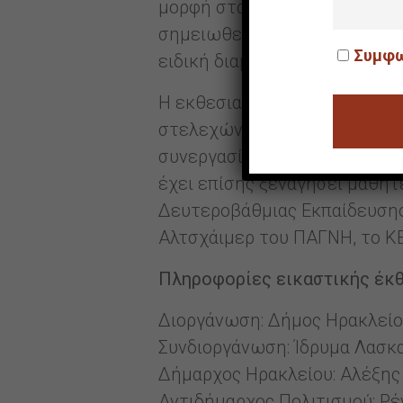
μορφή στα έργα του και αποτ
σημειωθεί ότι για τη φιλοξε
Συμφω
ειδική διαμόρφωση της Βασιλ
Η εκθεσιακή παραγωγή ετοιμά
στελεχών της Αντιδημαρχίας
συνεργασία με το Ίδρυμα Αικ
έχει επίσης ξεναγήσει μαθητ
Δευτεροβάθμιας Εκπαίδευσης
Αλτσχάιμερ του ΠΑΓΝΗ, το ΚΕ
Πληροφορίες εικαστικής έκθ
Διοργάνωση: Δήμος Ηρακλείο
Συνδιοργάνωση: Ίδρυμα Λασκ
Δήμαρχος Ηρακλείου: Αλέξης
Αντιδήμαρχος Πολιτισμού: Ρ