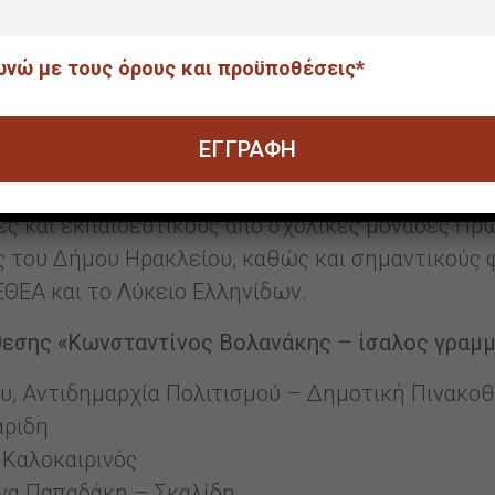
υπώνοντας τη σχέση ζωής του ανθρώπου με το υδ
νία του σπουδαίου αυτού εικαστικού γεγονότος ε
νώ με τους όρους και προϋποθέσεις*
ικής του Αγίου Μάρκου.
στηκε επί μήνες, με την εντατική εργασία των
 Πολιτισμού Ηρακλείου και της Δημοτικής Πινακ
ατερίνης Λασκαρίδη και εξωτερικούς συνεργάτες
ές και εκπαιδευτικούς από σχολικές μονάδες Πρ
 του Δήμου Ηρακλείου, καθώς και σημαντικούς 
ΘΕΑ και το Λύκειο Ελληνίδων.
εσης «Κωνσταντίνος Βολανάκης – ίσαλος γραμμ
υ, Αντιδημαρχία Πολιτισμού – Δημοτική Πινακο
αριδη
 Καλοκαιρινός
ένα Παπαδάκη – Σκαλίδη