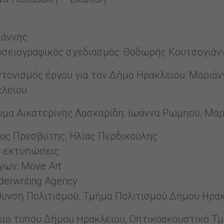
ιάννης
σειογραφικός σχεδιασμός: Θοδωρής Κουτσογιάν
ονισμός έργου για τον Δήμο Ηρακλείου: Μαριάν
κλείου
ρυμα Αικατερίνης Λασκαρίδη: Ιωάννα Ρωμηού, Μα
ιος Πρεσβύτης, Hλίας Περδικούλης
ς εκτυπώσεις
ων: Move Art
erwriting Agency
θυνση Πολιτισμού, Τμήμα Πολιτισμού Δήμου Ηρα
είο τύπου Δήμου Ηρακλείου, Οπτικοακουστικό Τ