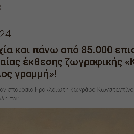
ς
024
χία και πάνω από 85.000 επι
δαίας έκθεσης ζωγραφικής «
λος γραμμή»!
στον σπουδαίο Ηρακλειώτη ζωγράφο Κωνσταντίνο 
λη του.