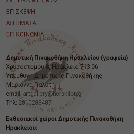
ΣΧΕΤΙΚΑ ΜΕ ΕΜΑΣ
ΕΠΙΣΚΕΨΗ
ΑΙΤΉΜΑΤΑ
ΕΠΙΚΟΙΝΩΝΙΑ
Δημοτική Πινακοθήκη Ηρακλείου (γραφεία)
Χρυσοστόμου 8, Ηράκλειο 713 06
Υπεύθυνη Δημοτικής Πινακοθήκης:
Μαριάννα Γιαλύτη
email:
artgallery@heraklion.gr
Τηλ:
2810288487
Εκθεσιακοί χώροι Δημοτικής Πινακοθήκη
Ηρακλείου: