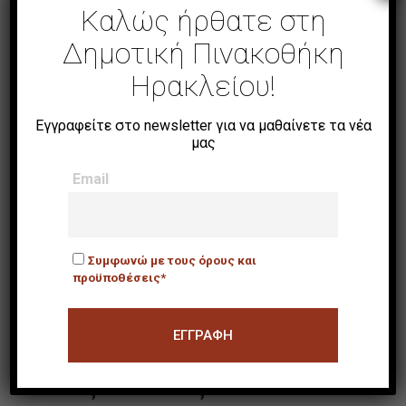
Καλώς ήρθατε στη
Δημοτική Πινακοθήκη
Ηρακλείου!
Εγγραφείτε στο newsletter για να μαθαίνετε τα νέα
ΔΙΟΡΓΑΝΩΤΕΣ
μας
Email
Διοργάνωση: Πολιτιστικός Σύλλογος
Αλικαρνασσού «Η Αρτεμισία»
Υποστήριξη: Δήμος Ηρακλείου –
Συμφωνώ με τους όρους και
Αντιδημαρχία Πολιτισμού | Δημοτική
προϋποθέσεις*
Πινακοθήκη Ηρακλείου
Άλλες Εκθέσεις