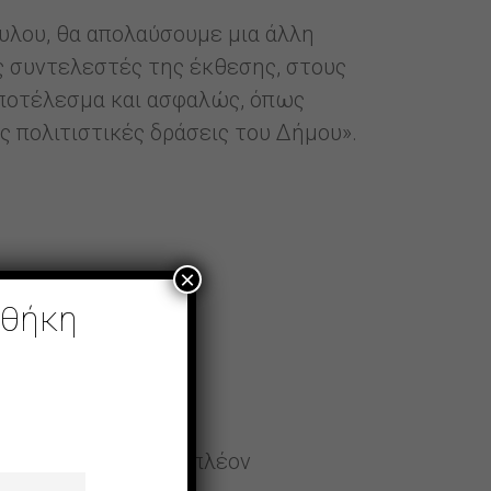
υλου, θα απολαύσουμε μια άλλη
ς συντελεστές της έκθεσης, στους
αποτέλεσμα και ασφαλώς, όπως
ς πολιτιστικές δράσεις του Δήμου».
×
οθήκη
 της έκθεσης είναι πλέον