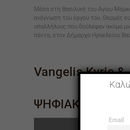
Μέσα στη Βασιλική του Αγίου Μάρκ
ανάγνωση του έργου του. Θερμές ευ
υπαλλήλους που δούλεψαν ακόμα μι
πάντα, στον Δήμαρχο Ηρακλείου Βασ
Vangelis Kyris &
Καλώ
ΨΗΦΙΑΚOΣ ΚΑΤΑ
Email