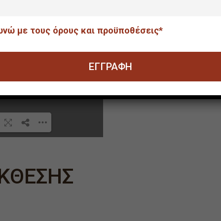
διαθέσιμος για διαδικ
νώ με τους όρους και προϋποθέσεις*
 ...
o,
ΚΘΕΣΗΣ
 to
k