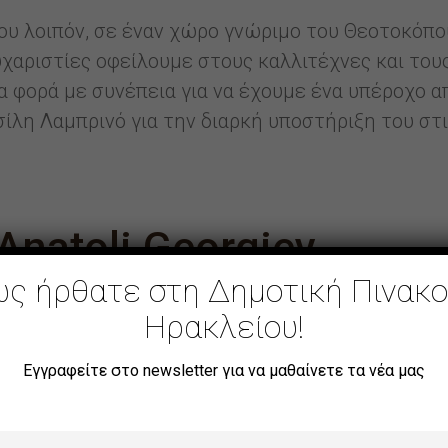
ου λοιπόν, σε έναν χώρο γνώριμο του Θεοτοκόπο
χαριστίες οφείλουμε στους καλλιτέχνες και του
α φορά με συνέπεια για να έχουμε ένα υπέροχο 
ίλη Λαμπρινό για την διαρκή υποστήριξη του στι
 Anatoli Georgiev
ς ήρθατε στη Δημοτική Πινακ
Ηρακλείου!
ΛΟΓΟΣ
Εγγραφείτε στο newsletter για να μαθαίνετε τα νέα μας
Ο ψηφιακός κατάλογος