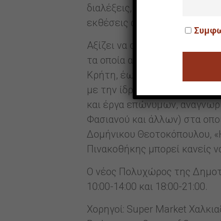
διαλέξεις, ημερίδες, σεμινά
εκθέσεις από τη συλλογή έρ
Συμφω
Αξίζει να σημειωθεί ότι η Δ
τα οποία αποτυπώνουν την εξ
Κρήτη, έως και τις πιο πρόσ
με την ίδρυση του Δήμου Ηρ
και έργα επώνυμων, αναγνωρ
Φασιανού και άλλων) στα οπο
Δομήνικου Θεοτοκόπουλου, «Η
Πινακοθήκης μπορεί κανείς ν
Ο νέος Πολυχώρος της Δημοτι
10:00-14:00 και 18:00-21:00.
Χορηγοί: Super Market Χαλκι