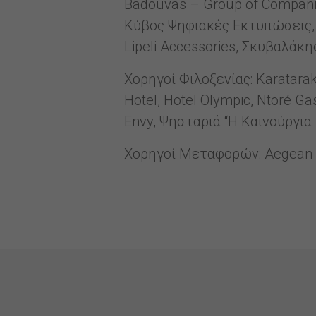
Badouvas – Group of Companie
Κύβος Ψηφιακές Εκτυπώσεις, Vi
Lipeli Accessories, Σκυβαλάκη
Χορηγοί Φιλοξενίας: Karataraki
Hotel, Hotel Olympic, Ntoré G
Envy, Ψησταριά “Η Καινούργι
Χορηγοί Μεταφορών: Aegean Ai