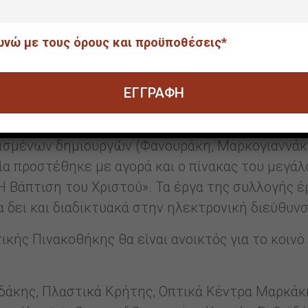
ρια και άλλες παρεμφερείς δραστηριότητες καθώς 
γων τέχνης του Δήμου Ηρακλείου.
νώ με τους όρους και προϋποθέσεις*
ημοτική Πινακοθήκη έχει στην κατοχή της μια π
έλιξη της εικαστικής δημιουργίας από τις αρχέ
φατες εκφράσεις της. Ο αρχικός πυρήνας των έ
ακλείου και εμπλουτίστηκε με δωρεές διαφόρων 
ισμένων δημιουργών (Φανουράκη, Μαρκογιαννάκη
ία προστέθηκε με αγορά και ο πίνακας του μεγά
 Βάπτιση του Χριστού». Τα έργα της συλλογής 
α δει και διαδικτυακά στην ηλεκτρονική διεύθυν
κής Πινακοθήκης θα είναι ανοικτός για το κοι
αδάκης, Πλαστικά Κρήτης, Οπτικά Κέντρα Μαρκάκη