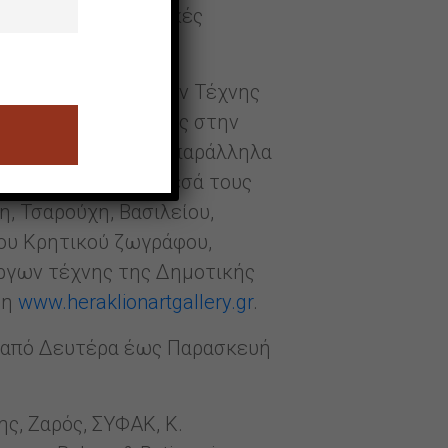
επίσης και περιοδικές
λούσια Συλλογή Έργων Τέχνης
ς της θεμελίωσής της στην
ργων δημιουργήθηκε παράλληλα
καλλιτεχνών, ανάμεσά τους
, Τσαρούχη, Βασιλείου,
λου Κρητικού ζωγράφου,
έργων τέχνης της Δημοτικής
ση
www.heraklionartgallery.gr
.
νό από Δευτέρα έως Παρασκευή
ς, Ζαρός, ΣΥΦΑΚ, K.