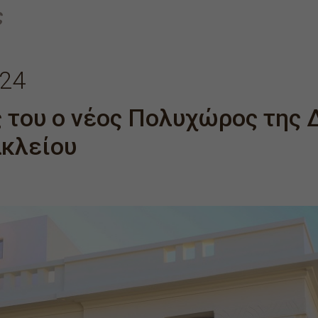
ς
024
ς του ο νέος Πολυχώρος της
κλείου