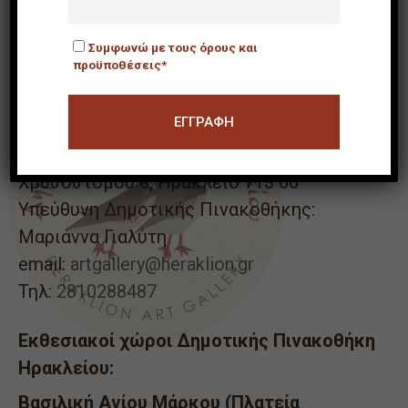
ΕΠΙΣΚΕΨΗ
ΑΙΤΉΜΑΤΑ
Συμφωνώ με τους όρους και
προϋποθέσεις*
ΕΠΙΚΟΙΝΩΝΙΑ
Δημοτική Πινακοθήκη Ηρακλείου (γραφεία)
Χρυσοστόμου 8, Ηράκλειο 713 06
Υπεύθυνη Δημοτικής Πινακοθήκης:
Μαριάννα Γιαλύτη
email:
artgallery@heraklion.gr
Τηλ:
2810288487
Εκθεσιακοί χώροι Δημοτικής Πινακοθήκη
Ηρακλείου:
Βασιλική Αγίου Μάρκου (Πλατεία