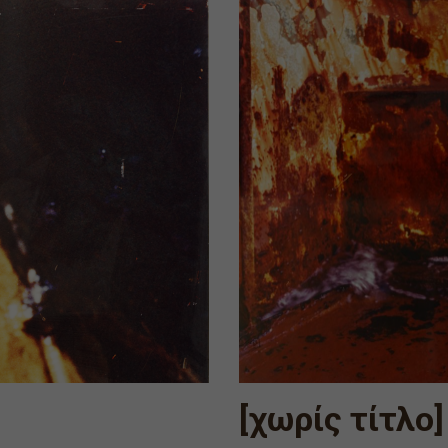
[χωρίς τίτλο]