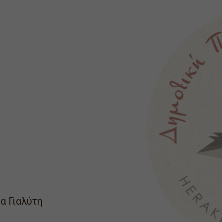
α Γιαλύτη