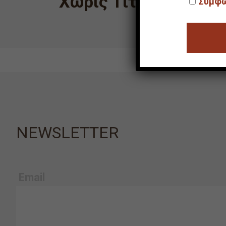
Χωρίς Τίτλο
Συμφω
NEWSLETTER
Email