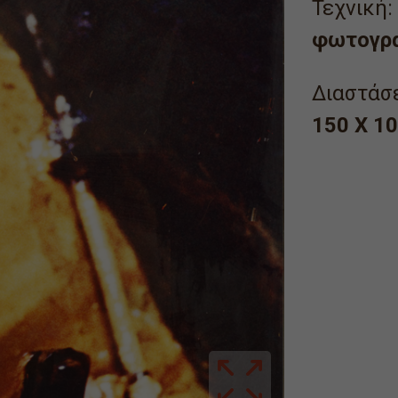
Τεχνική:
φωτογρ
Διαστάσε
150 Χ 10