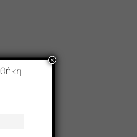
×
οθήκη