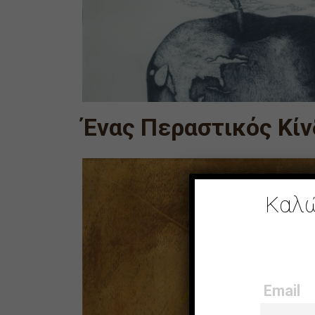
Ένας Περαστικός Κίν
Καλώ
Email