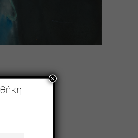
×
οθήκη