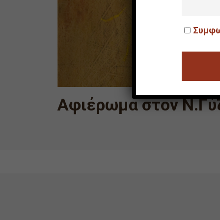
Συμφω
Αφιέρωμα στον Ν.Γύζ