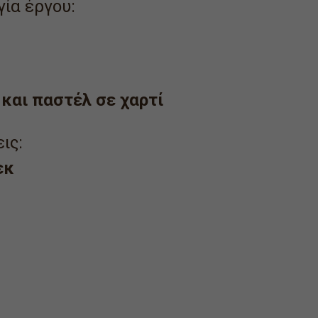
ία έργου:
και παστέλ σε χαρτί
ις:
εκ