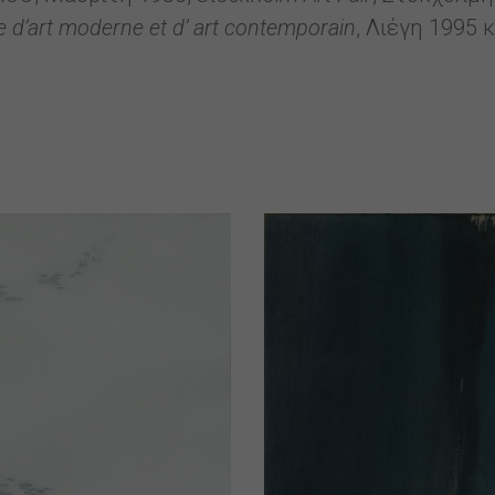
 d’art moderne et d’ art contemporain
, Λιέγη 1995 