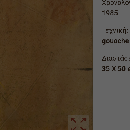
Χρονολογ
1985
Τεχνική:
gouache 
Διαστάσε
35 Χ 50 