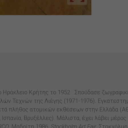
 Ηράκλειο Κρήτης το 1952. Σπούδασε ζωγραφική 
λών Τεχνών της Λιέγης (1971-1976). Εγκατεστημ
ετά πλήθος ατομικών εκθέσεων στην Ελλάδα (Αθ
α, Ισπανία, Βρυξέλλες). Μάλιστα, έχει λάβει μέρ
RCO
, Μαδρίτη 1986,
Stockholm Art Fair
, Στοκχόλμη