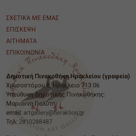
ΣΧΕΤΙΚΑ ΜΕ ΕΜΑΣ
ΕΠΙΣΚΕΨΗ
ΑΙΤΉΜΑΤΑ
ΕΠΙΚΟΙΝΩΝΙΑ
Δημοτική Πινακοθήκη Ηρακλείου (γραφεία)
Χρυσοστόμου 8, Ηράκλειο 713 06
Υπεύθυνη Δημοτικής Πινακοθήκης:
Μαριάννα Γιαλύτη
email:
artgallery@heraklion.gr
Τηλ:
2810288487