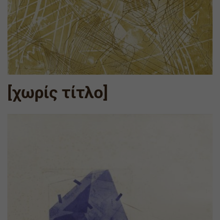
[χωρίς τίτλο]