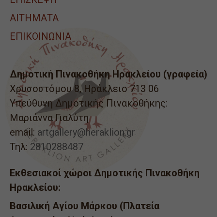
ΑΙΤΉΜΑΤΑ
ΕΠΙΚΟΙΝΩΝΙΑ
Δημοτική Πινακοθήκη Ηρακλείου (γραφεία)
Χρυσοστόμου 8, Ηράκλειο 713 06
Υπεύθυνη Δημοτικής Πινακοθήκης:
Μαριάννα Γιαλύτη
email:
artgallery@heraklion.gr
Τηλ:
2810288487
Εκθεσιακοί χώροι Δημοτικής Πινακοθήκη
Ηρακλείου:
Βασιλική Αγίου Μάρκου (Πλατεία