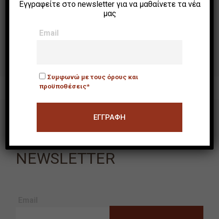
Εγγραφείτε στο newsletter για να μαθαίνετε τα νέα
μας
[χωρίς τίτλο]
Email
Συμφωνώ με τους όρους και
προϋποθέσεις*
NEWSLETTER
Email