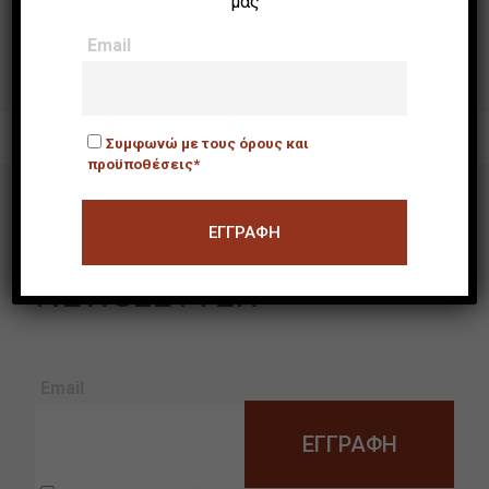
[χωρίς τίτλο]
μας
Email
Συμφωνώ με τους όρους και
προϋποθέσεις*
NEWSLETTER
Email