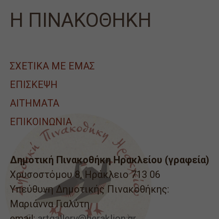
Η ΠΙΝΑΚΟΘΗΚΗ
ΣΧΕΤΙΚΑ ΜΕ ΕΜΑΣ
ΕΠΙΣΚΕΨΗ
ΑΙΤΉΜΑΤΑ
ΕΠΙΚΟΙΝΩΝΙΑ
Δημοτική Πινακοθήκη Ηρακλείου (γραφεία)
Χρυσοστόμου 8, Ηράκλειο 713 06
Υπεύθυνη Δημοτικής Πινακοθήκης:
Μαριάννα Γιαλύτη
email:
artgallery@heraklion.gr