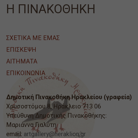
Η ΠΙΝΑΚΟΘΗΚΗ
ΣΧΕΤΙΚΑ ΜΕ ΕΜΑΣ
ΕΠΙΣΚΕΨΗ
ΑΙΤΉΜΑΤΑ
ΕΠΙΚΟΙΝΩΝΙΑ
Δημοτική Πινακοθήκη Ηρακλείου (γραφεία)
Χρυσοστόμου 8, Ηράκλειο 713 06
Υπεύθυνη Δημοτικής Πινακοθήκης:
Μαριάννα Γιαλύτη
email:
artgallery@heraklion.gr