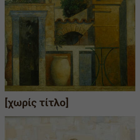
[χωρίς τίτλο]