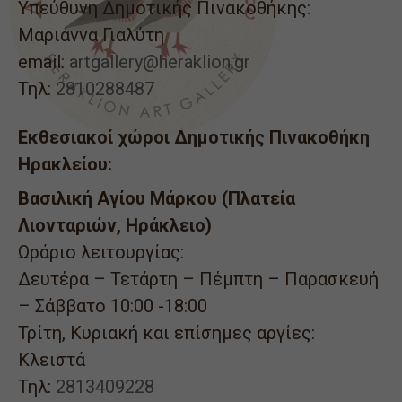
Υπεύθυνη Δημοτικής Πινακοθήκης:
Μαριάννα Γιαλύτη
email:
artgallery@heraklion.gr
Τηλ:
2810288487
Εκθεσιακοί χώροι Δημοτικής Πινακοθήκη
Ηρακλείου:
Βασιλική Αγίου Μάρκου (Πλατεία
Λιονταριών, Ηράκλειο)
Ωράριο λειτουργίας:
Δευτέρα – Τετάρτη – Πέμπτη – Παρασκευή
– Σάββατο 10:00 -18:00
Τρίτη, Κυριακή και επίσημες αργίες:
Κλειστά
Τηλ:
2813409228