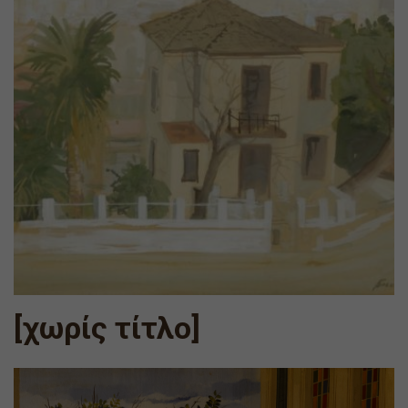
[χωρίς τίτλο]