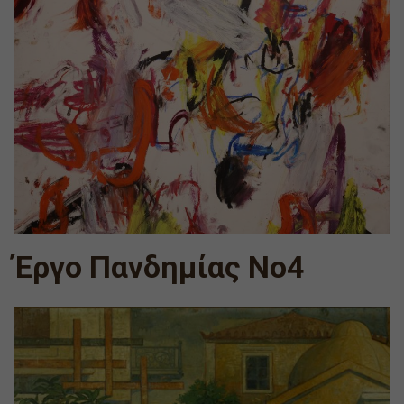
Έργο Πανδημίας Νο4