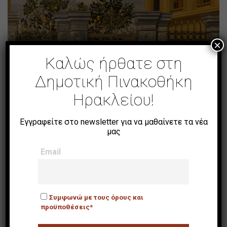
×
Καλώς ήρθατε στη
Δημοτική Πινακοθήκη
Ηρακλείου!
Εγγραφείτε στο newsletter για να μαθαίνετε τα νέα
μας
Email
Πόρτα παλαιού
Συμφωνώ με τους όρους και
προϋποθέσεις*
αρχοντικού