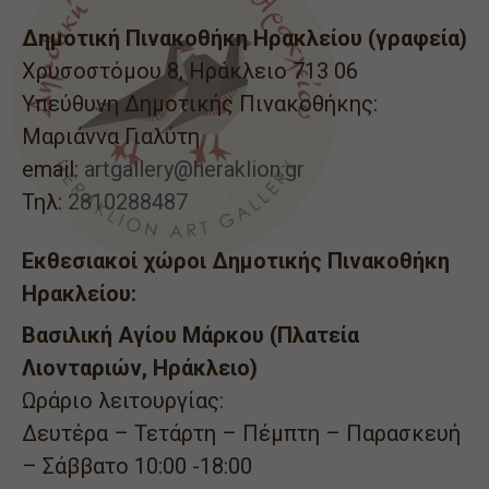
Δημοτική Πινακοθήκη Ηρακλείου (γραφεία)
Χρυσοστόμου 8, Ηράκλειο 713 06
Υπεύθυνη Δημοτικής Πινακοθήκης:
Μαριάννα Γιαλύτη
email:
artgallery@heraklion.gr
Τηλ:
2810288487
Εκθεσιακοί χώροι Δημοτικής Πινακοθήκη
Ηρακλείου:
Βασιλική Αγίου Μάρκου (Πλατεία
Λιονταριών, Ηράκλειο)
Ωράριο λειτουργίας:
Δευτέρα – Τετάρτη – Πέμπτη – Παρασκευή
– Σάββατο 10:00 -18:00