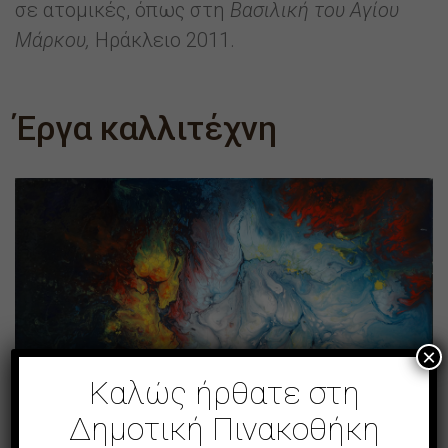
σε ατομικές, όπως στη
Βασιλική του Αγίου
Μάρκου,
Ηράκλειο 2011.
Έργα καλλιτέχνη
×
Καλώς ήρθατε στη
Δημοτική Πινακοθήκη