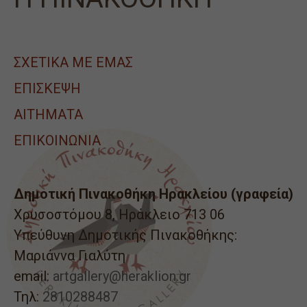
ΣΧΕΤΙΚΑ ΜΕ ΕΜΑΣ
ΕΠΙΣΚΕΨΗ
ΑΙΤΉΜΑΤΑ
ΕΠΙΚΟΙΝΩΝΙΑ
Δημοτική Πινακοθήκη Ηρακλείου (γραφεία)
Χρυσοστόμου 8, Ηράκλειο 713 06
Υπεύθυνη Δημοτικής Πινακοθήκης:
Μαριάννα Γιαλύτη
email:
artgallery@heraklion.gr
Τηλ:
2810288487