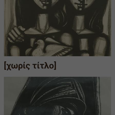
[χωρίς τίτλο]