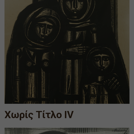
Χωρίς Τίτλο IV