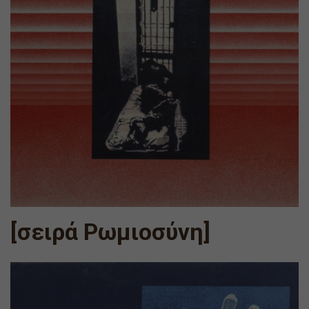
[σειρά Ρωμιοσύνη]