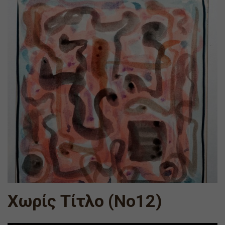
Χωρίς Τίτλο (Νο12)