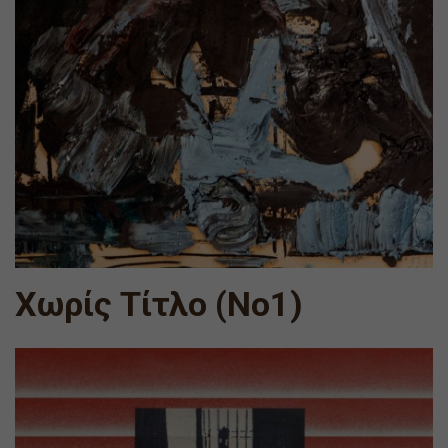
Χωρίς Τίτλο (Νο1)