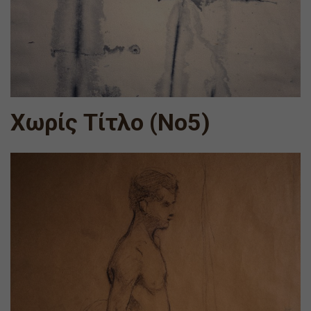
Χωρίς Τίτλο (Νο5)