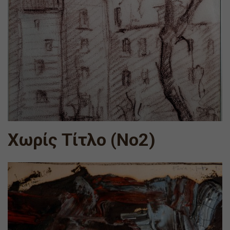
Χωρίς Τίτλο (Νο2)