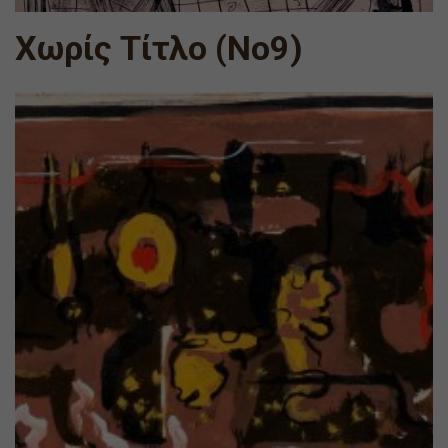
Χωρίς Τίτλο (Νο9)