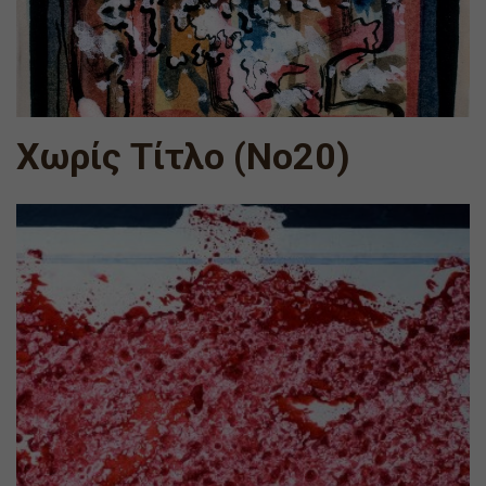
Χωρίς Τίτλο (Νο20)