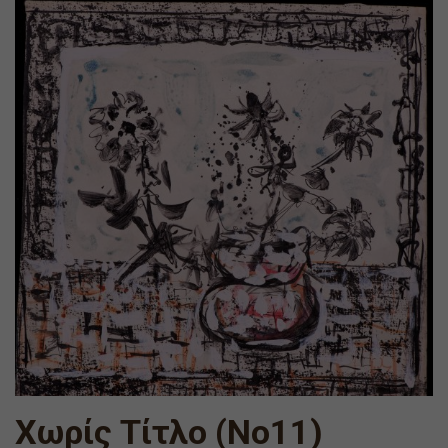
Χωρίς Τίτλο (Νο11)