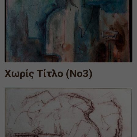
Χωρίς Τίτλο (Νο3)