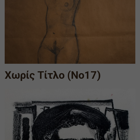
Χωρίς Τίτλο (Νο17)