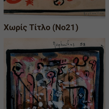
Χωρίς Τίτλο (Νο21)