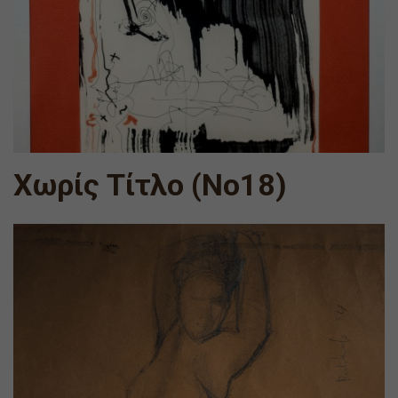
Χωρίς Τίτλο (Νο18)