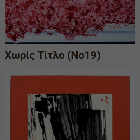
Χωρίς Τίτλο (Νο19)