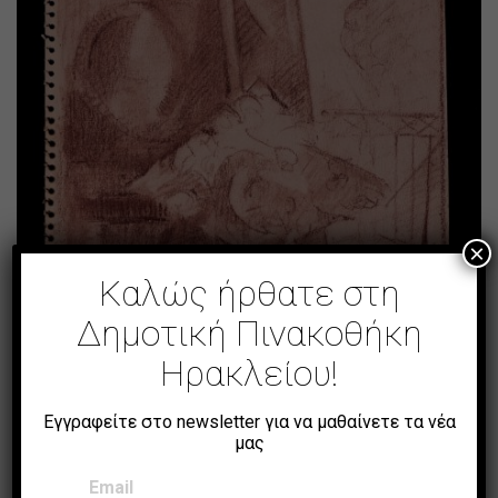
×
Καλώς ήρθατε στη
Δημοτική Πινακοθήκη
Χωρίς Τίτλο (Νο14)
Ηρακλείου!
Εγγραφείτε στο newsletter για να μαθαίνετε τα νέα
μας
Email