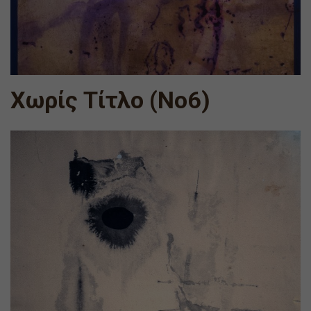
Χωρίς Τίτλο (Νο6)