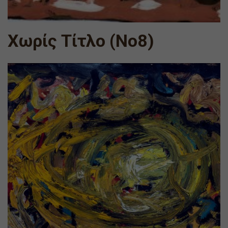
Χωρίς Τίτλο (Νο8)