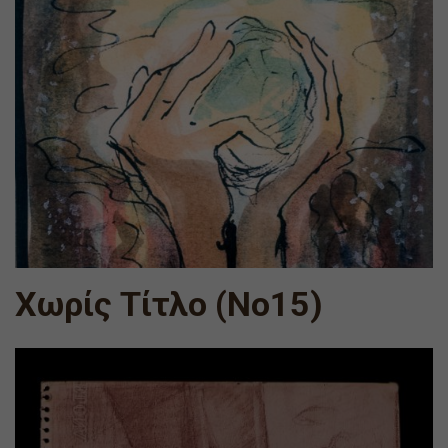
Χωρίς Τίτλο (Νο15)