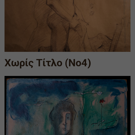
Χωρίς Τίτλο (Νο4)