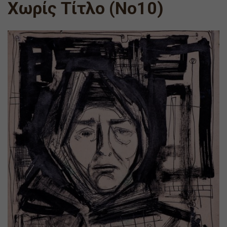
Χωρίς Τίτλο (Νο10)