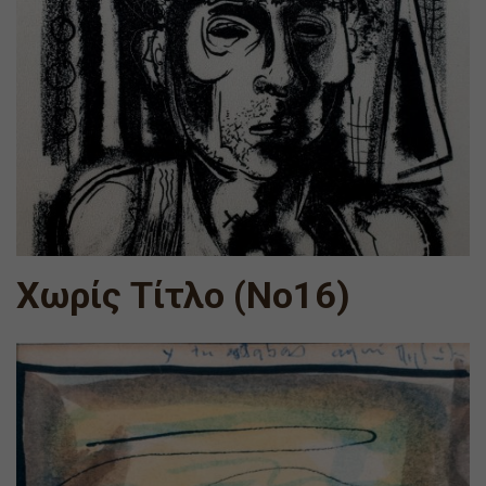
Χωρίς Τίτλο (Νο16)