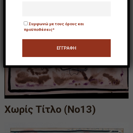
Συμφωνώ με τους όρους και
προϋποθέσεις*
Χωρίς Τίτλο (Νο13)