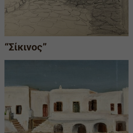
“Σίκινος”