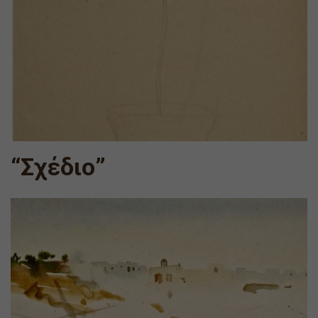
“Σχέδιο”