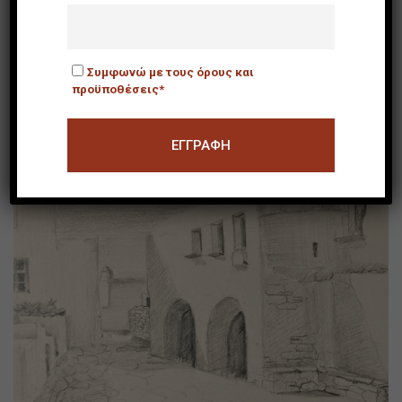
Συμφωνώ με τους όρους και
“Σίκινος”
προϋποθέσεις*