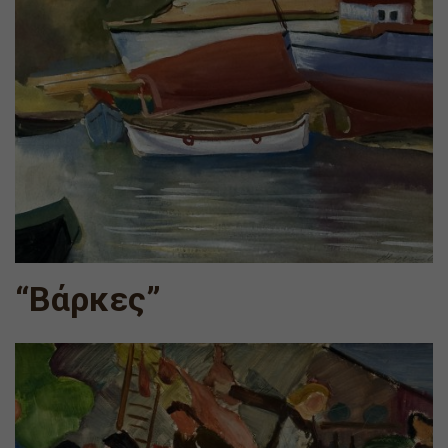
“Βάρκες”