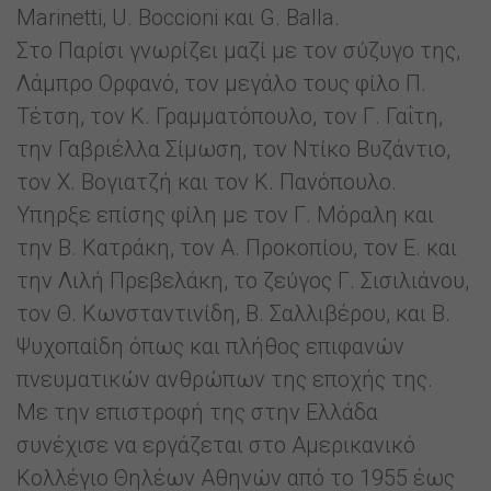
Marinetti, U. Boccioni και G. Balla.
Στο Παρίσι γνωρίζει μαζί με τον σύζυγο της,
Λάμπρο Ορφανό, τον μεγάλο τους φίλο Π.
Τέτση, τον Κ. Γραμματόπουλο, τον Γ. Γαΐτη,
την Γαβριέλλα Σίμωση, τον Ντίκο Βυζάντιο,
τον Χ. Βογιατζή και τον Κ. Πανόπουλο.
Υπηρξε επίσης φίλη με τον Γ. Μόραλη και
την Β. Κατράκη, τον Α. Προκοπίου, τον Ε. και
την Λιλή Πρεβελάκη, το ζεύγος Γ. Σισιλιάνου,
τον Θ. Κωνσταντινίδη, Β. Σαλλιβέρου, και Β.
Ψυχοπαίδη όπως και πλήθος επιφανών
πνευματικών ανθρώπων της εποχής της.
Με την επιστροφή της στην Ελλάδα
συνέχισε να εργάζεται στο Αμερικανικό
Κολλέγιο Θηλέων Αθηνών από το 1955 έως