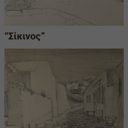
“Σίκινος”