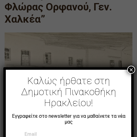
Φλώρας Ορφανού, Γεν.
Χαλκέα”
×
Καλώς ήρθατε στη
Δημοτική Πινακοθήκη
Ηρακλείου!
Εγγραφείτε στο newsletter για να μαθαίνετε τα νέα
μας
Email