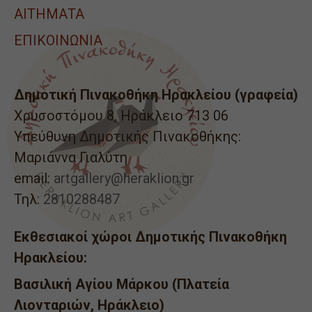
ΑΙΤΉΜΑΤΑ
ΕΠΙΚΟΙΝΩΝΙΑ
Δημοτική Πινακοθήκη Ηρακλείου (γραφεία)
Χρυσοστόμου 8, Ηράκλειο 713 06
Υπεύθυνη Δημοτικής Πινακοθήκης:
Μαριάννα Γιαλύτη
email:
artgallery@heraklion.gr
Τηλ:
2810288487
Εκθεσιακοί χώροι Δημοτικής Πινακοθήκη
Ηρακλείου:
Βασιλική Αγίου Μάρκου (Πλατεία
Λιονταριών, Ηράκλειο)