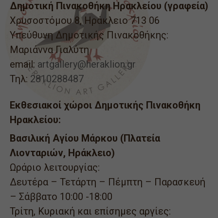
Δημοτική Πινακοθήκη Ηρακλείου (γραφεία)
Χρυσοστόμου 8, Ηράκλειο 713 06
Υπεύθυνη Δημοτικής Πινακοθήκης:
Μαριάννα Γιαλύτη
email:
artgallery@heraklion.gr
Τηλ:
2810288487
Εκθεσιακοί χώροι Δημοτικής Πινακοθήκη
Ηρακλείου:
Βασιλική Αγίου Μάρκου (Πλατεία
Λιονταριών, Ηράκλειο)
Ωράριο λειτουργίας:
Δευτέρα – Τετάρτη – Πέμπτη – Παρασκευή
– Σάββατο 10:00 -18:00
Τρίτη, Κυριακή και επίσημες αργίες: