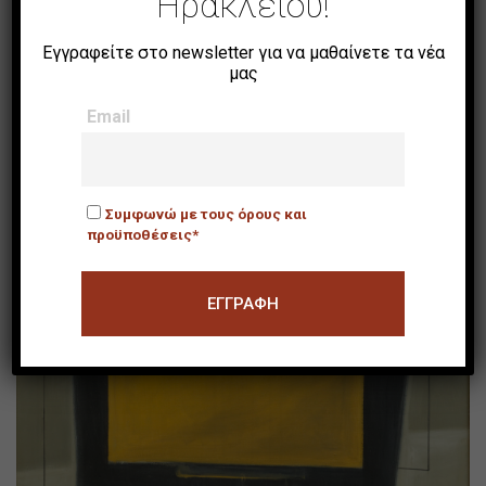
Ηρακλείου!
Εγγραφείτε στο newsletter για να μαθαίνετε τα νέα
μας
Γυναίκα Καθήμενη
Email
Συμφωνώ με τους όρους και
προϋποθέσεις*