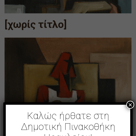
[χωρίς τίτλο]
×
Καλώς ήρθατε στη
Δημοτική Πινακοθήκη