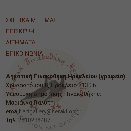
ΣΧΕΤΙΚΑ ΜΕ ΕΜΑΣ
ΕΠΙΣΚΕΨΗ
ΑΙΤΉΜΑΤΑ
ΕΠΙΚΟΙΝΩΝΙΑ
Δημοτική Πινακοθήκη Ηρακλείου (γραφεία)
Χρυσοστόμου 8, Ηράκλειο 713 06
Υπεύθυνη Δημοτικής Πινακοθήκης:
Μαριάννα Γιαλύτη
email:
artgallery@heraklion.gr
Τηλ:
2810288487