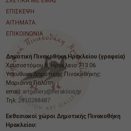
ΣΧΕΤΙΚΑ ΜΕ ΕΜΑΣ
ΕΠΙΣΚΕΨΗ
ΑΙΤΉΜΑΤΑ
ΕΠΙΚΟΙΝΩΝΙΑ
Δημοτική Πινακοθήκη Ηρακλείου (γραφεία)
Χρυσοστόμου 8, Ηράκλειο 713 06
Υπεύθυνη Δημοτικής Πινακοθήκης:
Μαριάννα Γιαλύτη
email:
artgallery@heraklion.gr
Τηλ:
2810288487
Εκθεσιακοί χώροι Δημοτικής Πινακοθήκη
Ηρακλείου: