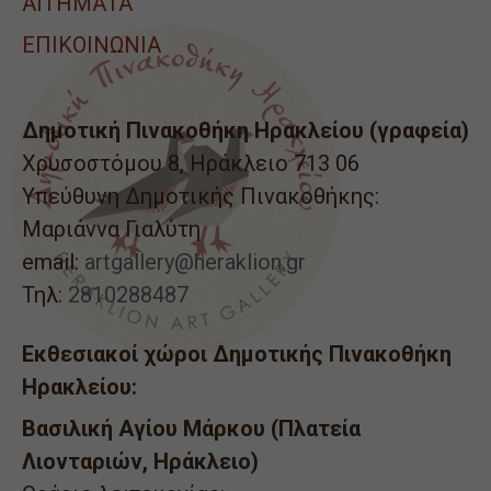
ΑΙΤΉΜΑΤΑ
ΕΠΙΚΟΙΝΩΝΙΑ
Δημοτική Πινακοθήκη Ηρακλείου (γραφεία)
Χρυσοστόμου 8, Ηράκλειο 713 06
Υπεύθυνη Δημοτικής Πινακοθήκης:
Μαριάννα Γιαλύτη
email:
artgallery@heraklion.gr
Τηλ:
2810288487
Εκθεσιακοί χώροι Δημοτικής Πινακοθήκη
Ηρακλείου:
Βασιλική Αγίου Μάρκου (Πλατεία
Λιονταριών, Ηράκλειο)