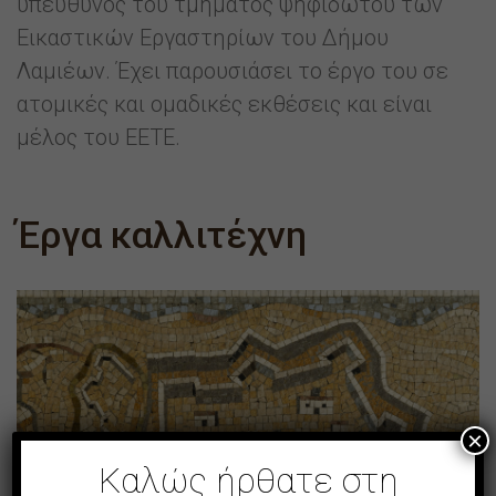
υπεύθυνος του τμήματος ψηφιδωτού των
Εικαστικών Εργαστηρίων του Δήμου
Λαμιέων. Έχει παρουσιάσει το έργο του σε
ατομικές και ομαδικές εκθέσεις και είναι
μέλος του ΕΕΤΕ.
Έργα καλλιτέχνη
×
Καλώς ήρθατε στη