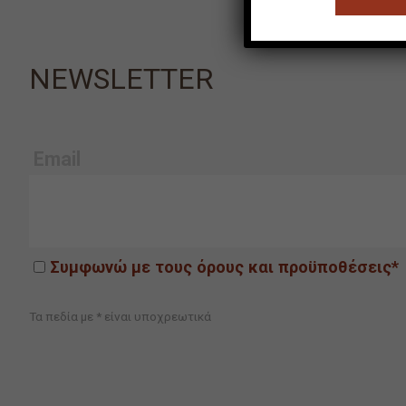
NEWSLETTER
Email
Συμφωνώ με τους όρους και προϋποθέσεις*
Τα πεδία με * είναι υποχρεωτικά