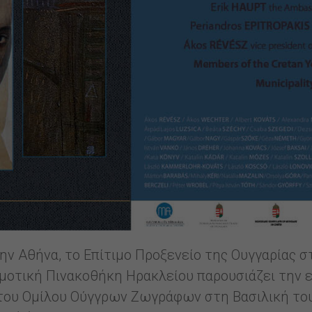
ην Αθήνα, το Επίτιμο Προξενείο της Ουγγαρίας 
μοτική Πινακοθήκη Ηρακλείου παρουσιάζει την 
» του Ομίλου Ούγγρων Ζωγράφων στη Βασιλική το