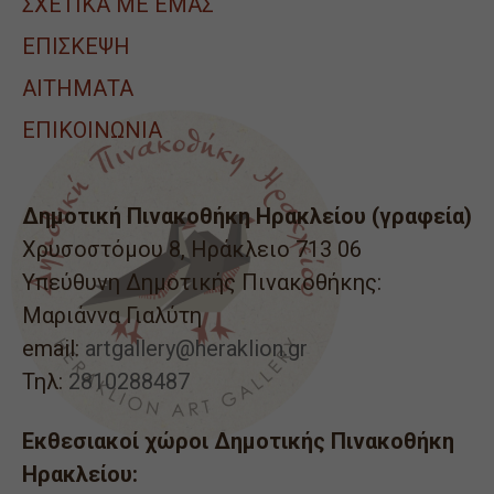
ΣΧΕΤΙΚΑ ΜΕ ΕΜΑΣ
ΕΠΙΣΚΕΨΗ
ΑΙΤΉΜΑΤΑ
ΕΠΙΚΟΙΝΩΝΙΑ
Δημοτική Πινακοθήκη Ηρακλείου (γραφεία)
Χρυσοστόμου 8, Ηράκλειο 713 06
Υπεύθυνη Δημοτικής Πινακοθήκης:
Μαριάννα Γιαλύτη
email:
artgallery@heraklion.gr
Τηλ:
2810288487
Εκθεσιακοί χώροι Δημοτικής Πινακοθήκη
Ηρακλείου: