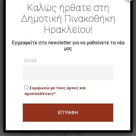
Καλώς ήρθατε στη
Δείτε περισσότερα ›
Δημοτική Πινακοθήκη
Ηρακλείου!
Εγγραφείτε στο newsletter για να μαθαίνετε τα νέα
μας
3 Οκτωβρίου, 2022
Email
Ημερίδα
Δημοτικών
Συμφωνώ με τους όρους και
Πινακοθηκών
προϋποθέσεις*
Ιδιαίτερη χαρά και τιμή για τον Δήμο
Ηρακλείου η συμμετοχή της
Δημοτικής Πινακοθήκης Ηρακλείου
στην «Ημερίδα Δημοτικών