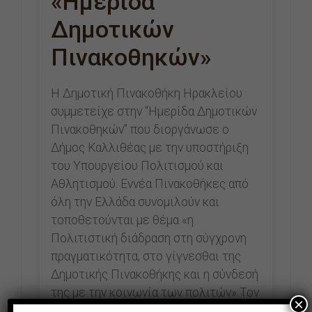
«Ημερίδα
Δημοτικών
Πινακοθηκών»
Η Δημοτική Πινακοθήκη Ηρακλείου
συμμετείχε στην “Ημερίδα Δημοτικών
Πινακοθηκών” που διοργάνωσε ο
Δήμος Καλλιθέας με την υποστήριξη
του Υπουργείου Πολιτισμού και
Αθλητισμού. Εννέα Πινακοθήκες από
όλη την Ελλάδα συνομιλούν και
τοποθετούνται με θέμα «η
Πολιτιστική διάδραση στη σύγχρονη
πραγματικότητα, στο γίγνεσθαι της
Δημοτικής Πινακοθήκης και η σύνδεσή
της με την κοινωνία των πολιτών» Τον
×
Δήμο…