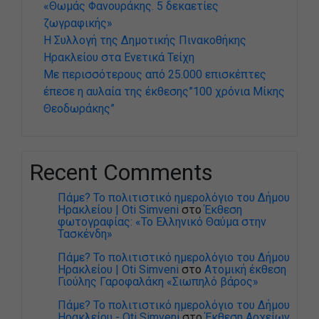
«Θωμάς Φανουράκης. 5 δεκαετίες
ζωγραφικής»
Η Συλλογή της Δημοτικής Πινακοθήκης
Ηρακλείου στα Ενετικά Τείχη
Με περισσότερους από 25.000 επισκέπτες
έπεσε η αυλαία της έκθεσης”100 χρόνια Μίκης
Θεοδωράκης”
Recent Comments
Πάμε? Το πολιτιστικό ημερολόγιο του Δήμου
Ηρακλείου | Oti Simveni
στο
Έκθεση
φωτογραφίας: «Το Ελληνικό Θαύμα στην
Τασκένδη»
Πάμε? Το πολιτιστικό ημερολόγιο του Δήμου
Ηρακλείου | Oti Simveni
στο
Ατομική έκθεση
Γιούλης Γαροφαλάκη «Σιωπηλό βάρος»
Πάμε? Το πολιτιστικό ημερολόγιο του Δήμου
Ηρακλείου - Oti Simveni
στο
Έκθεση Αρχείων