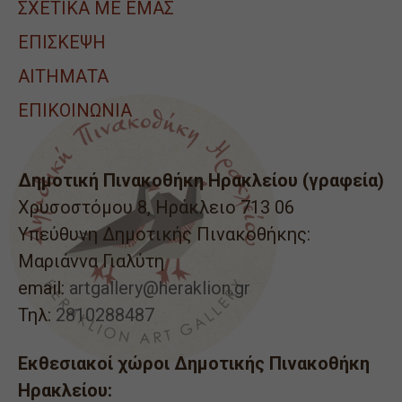
ΣΧΕΤΙΚΑ ΜΕ ΕΜΑΣ
ΕΠΙΣΚΕΨΗ
ΑΙΤΉΜΑΤΑ
ΕΠΙΚΟΙΝΩΝΙΑ
Δημοτική Πινακοθήκη Ηρακλείου (γραφεία)
Χρυσοστόμου 8, Ηράκλειο 713 06
Υπεύθυνη Δημοτικής Πινακοθήκης:
Μαριάννα Γιαλύτη
email:
artgallery@heraklion.gr
Τηλ:
2810288487
Εκθεσιακοί χώροι Δημοτικής Πινακοθήκη
Ηρακλείου: