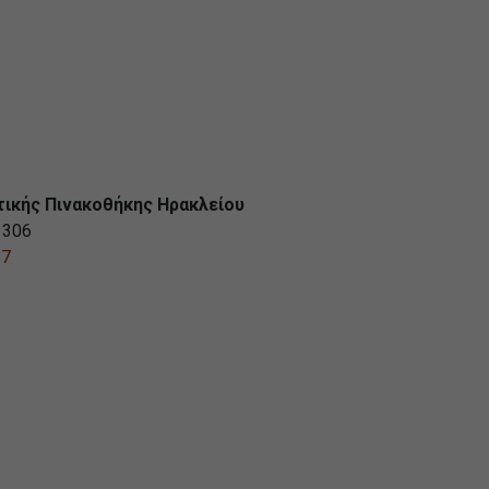
τικής Πινακοθήκης Ηρακλείου
1306
67