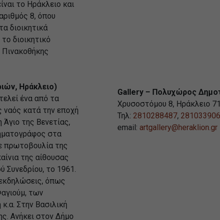
ίναι το Ηράκλειο και
αριθμός 8, όπου
τα διοικητικά
 το διοικητικό
ς Πινακοθήκης
ριών, Ηράκλειο)
Gallery – Πολυχώρος Δημο
τελεί ένα από τα
Χρυσοστόμου 8, Ηράκλειο 7
ς ναός κατά την εποχή
Τηλ:
2810288487
,
28103390
Άγιο της Βενετίας,
email:
artgallery@heraklion.gr
νηματογράφος στα
με πρωτοβουλία της
αίνια της αίθουσας
ύ Συνεδρίου, το 1961.
 εκδηλώσεις, όπως
Φαγιούμ, των
κ.α. Στην Βασιλική
ης. Ανήκει στον Δήμο