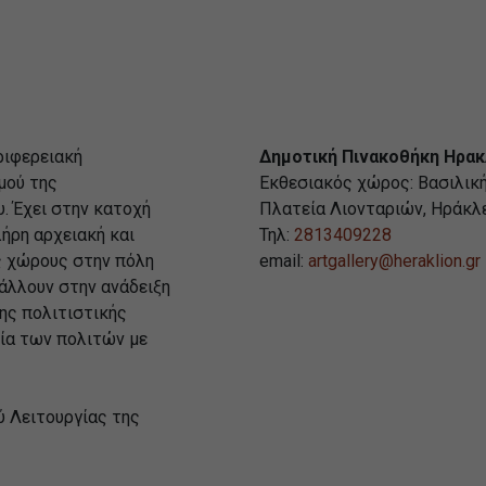
ριφερειακή
Δημοτική Πινακοθήκη Ηρακ
μού της
Εκθεσιακός χώρος: Βασιλικ
. Έχει στην κατοχή
Πλατεία Λιονταριών, Ηράκλ
ήρη αρχειακή και
Τηλ:
2813409228
ς χώρους στην πόλη
email:
artgallery@heraklion.gr
άλλουν στην ανάδειξη
ης πολιτιστικής
ία των πολιτών με
 Λειτουργίας της