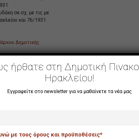
1931
άκη σε σχ. με τις με
ακλείου και 76/1931
Μάρκου Δημοτικής
ς ήρθατε στη Δημοτική Πινακ
Χρυσοστόμου αριθμός
Ηρακλείου!
ώσεις, συνεστιάσεις,
κδηλώσεις, σεμινάρια,
Εγγραφείτε στο newsletter για να μαθαίνετε τα νέα μας
ικής Πινακοθήκης
νώ με τους όρους και προϋποθέσεις*