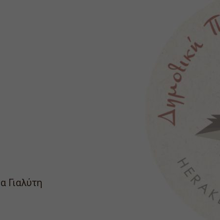
α Γιαλύτη