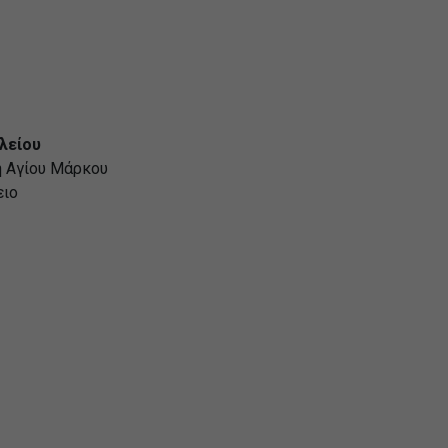
λείου
ή Αγίου Μάρκου
ειο