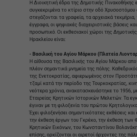
H Διοικητική έδρα της Δημοτικής Πινακοθήκης ε
συγκεκριμένα το κτίριο στην οδό Χρυσοστόμου 
στεγάζονται τα γραφεία, τα αρχειακά τεκμήρια, 
έγγραφα, οι ψηφιακές διαχειριστικές βάσεις και
προσωπικό. Οι εκθεσιακοί χώροι της Δημοτική
Ηρακλείου είναι:
- Βασιλική του Αγίου Μάρκου (Πλατεία Λιοντα
Η αίθουσα της Βασιλικής του Αγίου Μάρκου απο
πλέον σημαντικά μνημεία της πόλης. Καθεδρικό
της Ενετοκρατίας, αφιερωμένος στον Προστάτη 
τζαμί κατά την περίοδο της Τουρκοκρατίας, κι
νεότερα χρόνια, ανακατασκευάστηκε το 1956, 
Εταιρείας Κρητικών Ιστορικών Μελετών. Τα εγκ
έγιναν με τη φιλοξενία του πρώτου Κρητολογικο
Έχει φιλοξενήσει σημαντικότατες εκθέσεις και
την έκθεση έργων του Γκρέκο, την έκθεση των 
Κρητικών Εικόνων, του Κωνσταντίνου Βολανάκη 
επίσης, ορκίζονται οι αιρετοί άρχοντες της πόλ