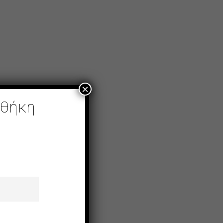
×
οθήκη