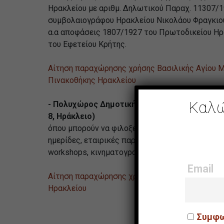
Ηρακλείου με αριθμ. Δηλωτικού Παραχ. 11307/
συμβολαιογράφου Ηρακλείου Νικολάου Φραγκιουδ
α.α αποφάσεις 1807/1927 του Πρωτοδικείου Ηρ
του Εφετείου Κρήτης.
Αίτηση παραχώρησης χρήσης Βασιλικής Αγίου 
Πινακοθήκης Ηρακλείου
Καλώ
- Πολυχώρος Δημοτικής Πινακοθήκης (οδός 
8, Ηράκλειο)
όπου μπορούν να φιλοξενηθούν εκθέσεις, εκδηλ
ημερίδες, εταιρικές παρουσιάσεις, κοινωνικές ε
workshops, κινηματογραφικές προβολές, κ.α.
Email
Αίτηση παραχώρησης χρήσης Πολυχώρου Δημοτ
Ηρακλείου
Συμφω