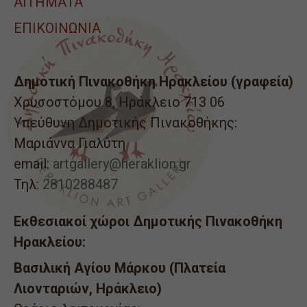
ΑΙΤΉΜΑΤΑ
ΕΠΙΚΟΙΝΩΝΙΑ
Δημοτική Πινακοθήκη Ηρακλείου (γραφεία)
Χρυσοστόμου 8, Ηράκλειο 713 06
Υπεύθυνη Δημοτικής Πινακοθήκης:
Μαριάννα Γιαλύτη
email:
artgallery@heraklion.gr
Τηλ:
2810288487
Εκθεσιακοί χώροι Δημοτικής Πινακοθήκη
Ηρακλείου:
Βασιλική Αγίου Μάρκου (Πλατεία
Λιονταριών, Ηράκλειο)