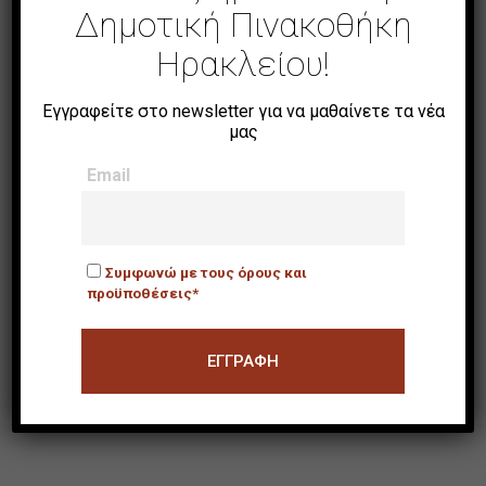
Εικόνα»
Δημοτική Πινακοθήκη
Ηρακλείου!
Εγγραφείτε στο newsletter για να μαθαίνετε τα νέα
μας
/24
Email
1
2
3
4
5
...
10
Συμφωνώ με τους όρους και
προϋποθέσεις*
20
...
»
Τελευταία »