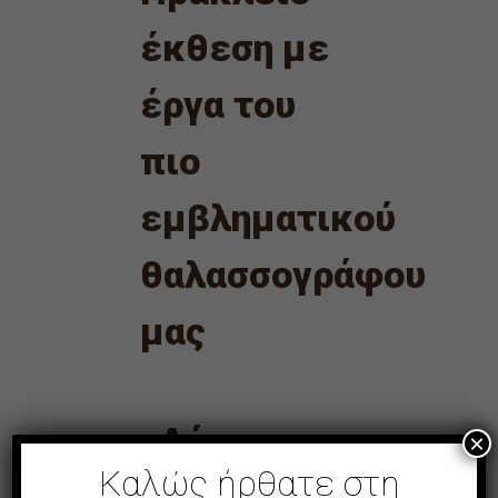
έκθεση με
έργα του
πιο
εμβληματικού
θαλασσογράφου
μας
«Λόγος και
×
Καλώς ήρθατε στη