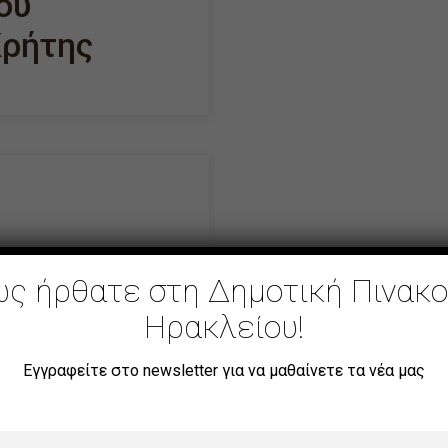
ου
Κρήτης
ς ήρθατε στη Δημοτική Πινακ
Ηρακλείου!
Εγγραφείτε στο newsletter για να μαθαίνετε τα νέα μας
 ΣΤΟΝ
ΤΟΝ