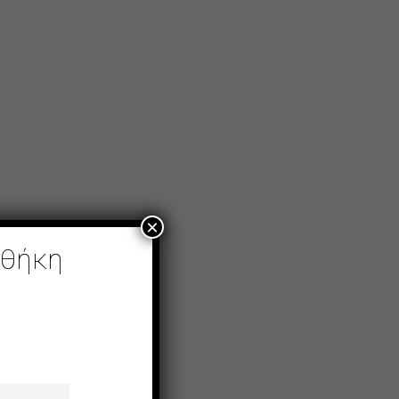
×
οθήκη