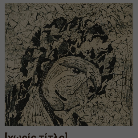
[χωρίς τίτλο]