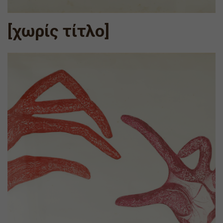
[χωρίς τίτλο]