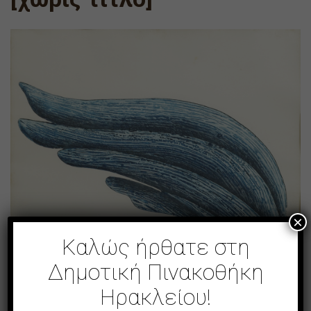
×
Καλώς ήρθατε στη
Δημοτική Πινακοθήκη
Ηρακλείου!