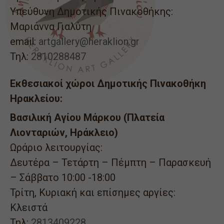
Υπεύθυνη Δημοτικής Πινακοθήκης:
Μαριάννα Γιαλύτη
email:
artgallery@heraklion.gr
Τηλ:
2810288487
Εκθεσιακοί χώροι Δημοτικής Πινακοθήκη
Ηρακλείου:
Βασιλική Αγίου Μάρκου (Πλατεία
Λιονταριών, Ηράκλειο)
Ωράριο λειτουργίας:
Δευτέρα – Τετάρτη – Πέμπτη – Παρασκευή
– Σάββατο 10:00 -18:00
Τρίτη, Κυριακή και επίσημες αργίες:
Κλειστά
Τηλ:
2813409228