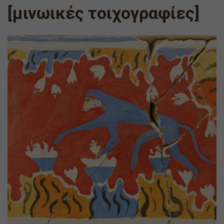
[μινωικές τοιχογραφίες]