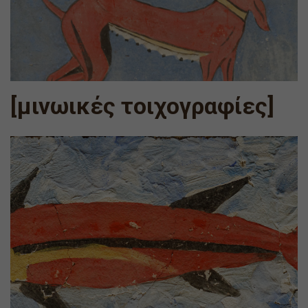
[μινωικές τοιχογραφίες]