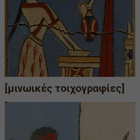
[μινωικές τοιχογραφίες]