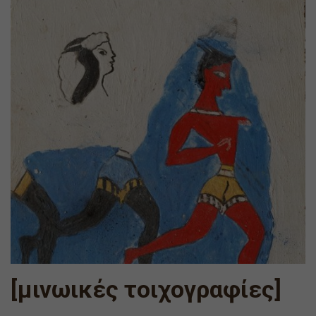
[μινωικές τοιχογραφίες]