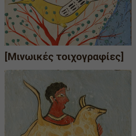
[Μινωικές τοιχογραφίες]