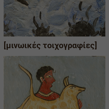
[μινωικές τοιχογραφίες]