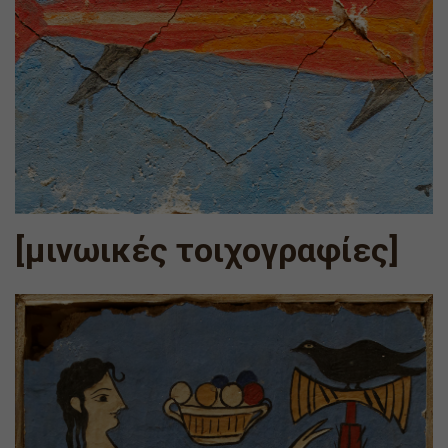
[μινωικές τοιχογραφίες]