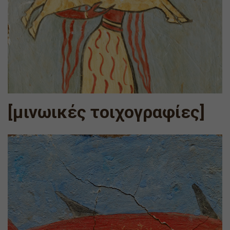
[μινωικές τοιχογραφίες]