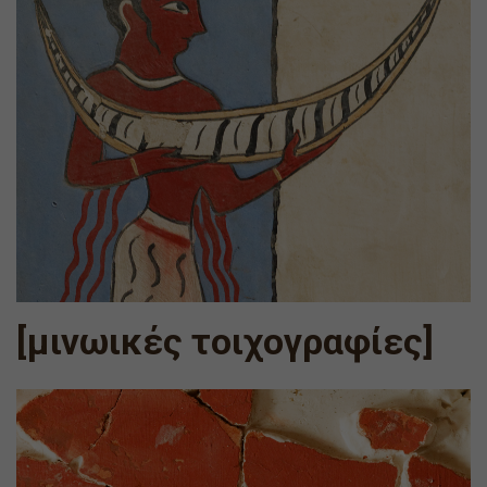
[μινωικές τοιχογραφίες]