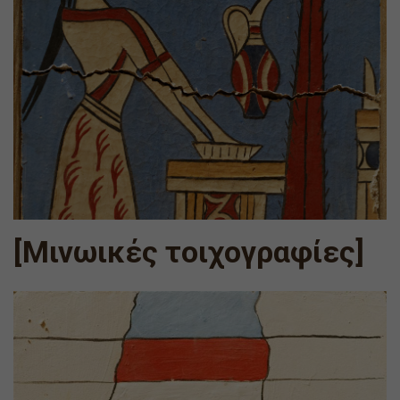
[Μινωικές τοιχογραφίες]