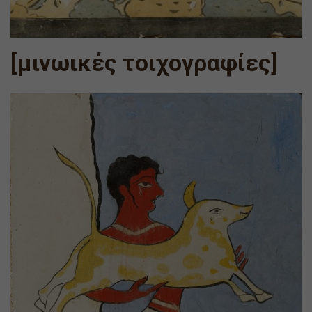
[μινωικές τοιχογραφίες]