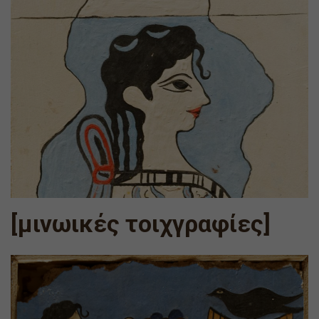
[μινωικές τοιχγραφίες]