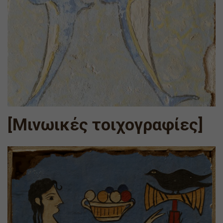
[Μινωικές τοιχογραφίες]