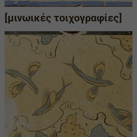
[μινωικές τοιχογραφίες]