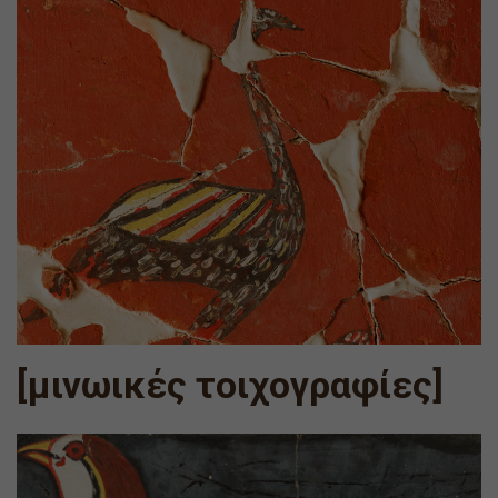
[μινωικές τοιχογραφίες]