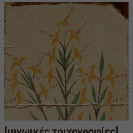
[μινωικές τοιχογραφίες]