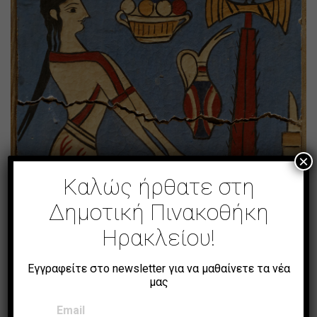
×
Καλώς ήρθατε στη
Δημοτική Πινακοθήκη
Ηρακλείου!
[μινωικές τοιχογραφίες]
Εγγραφείτε στο newsletter για να μαθαίνετε τα νέα
μας
Email