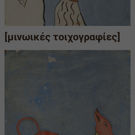
[μινωικές τοιχογραφίες]