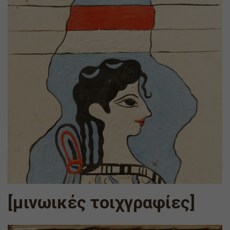
[μινωικές τοιχγραφίες]