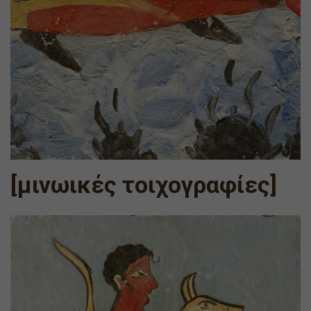
[μινωικές τοιχογραφίες]