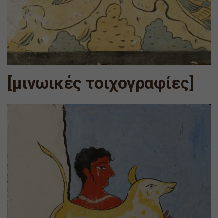
[μινωικές τοιχογραφίες]