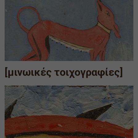
[μινωικές τοιχογραφίες]