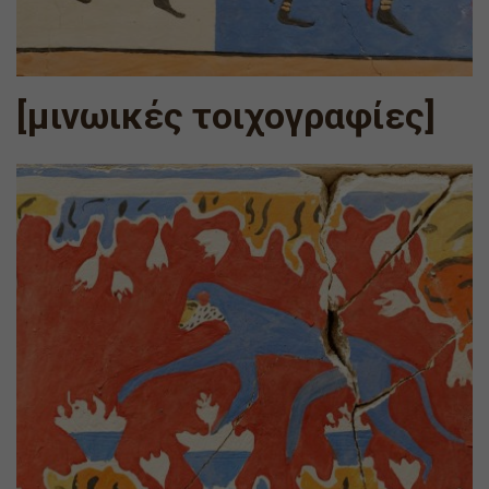
[μινωικές τοιχογραφίες]