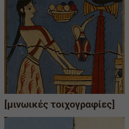
[μινωικές τοιχογραφίες]