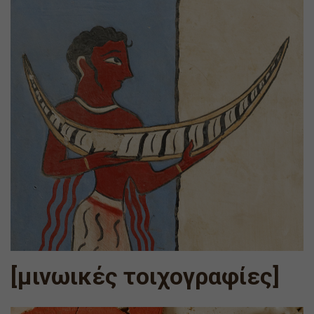
[μινωικές τοιχογραφίες]