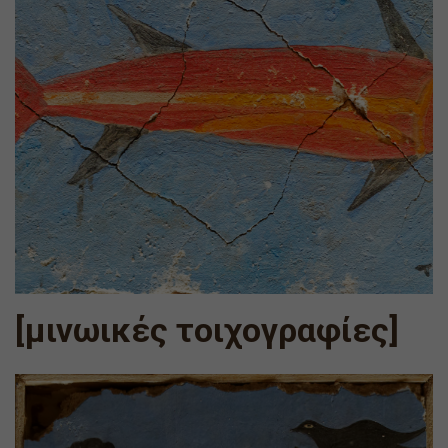
[μινωικές τοιχογραφίες]