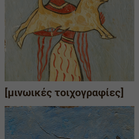
[μινωικές τοιχογραφίες]