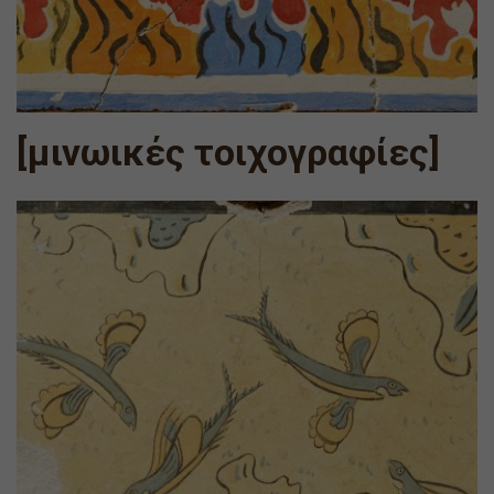
[μινωικές τοιχογραφίες]