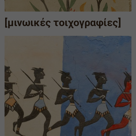
[μινωικές τοιχογραφίες]