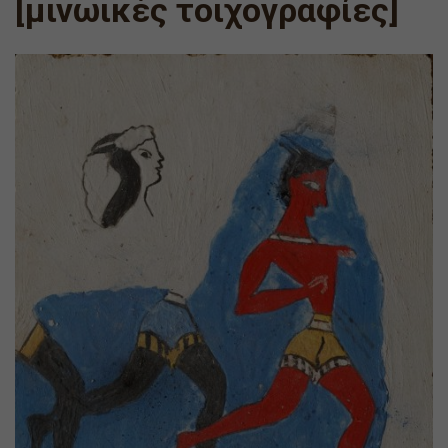
[μινωικές τοιχογραφίες]