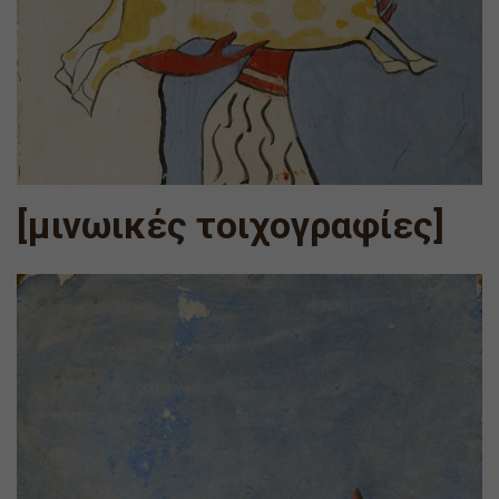
[μινωικές τοιχογραφίες]