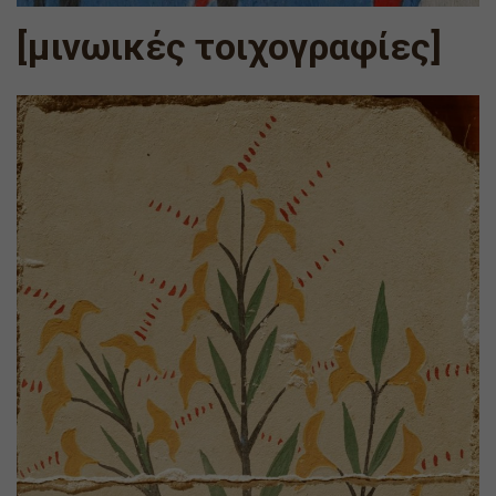
[μινωικές τοιχογραφίες]