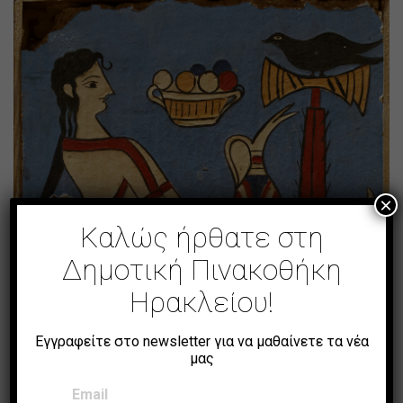
×
Καλώς ήρθατε στη
Δημοτική Πινακοθήκη
Ηρακλείου!
Εγγραφείτε στο newsletter για να μαθαίνετε τα νέα
μας
[μινωικές τοιχογραφίες]
Email