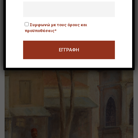
Συμφωνώ με τους όρους και
[χωρίς τίτλο]
προϋποθέσεις*