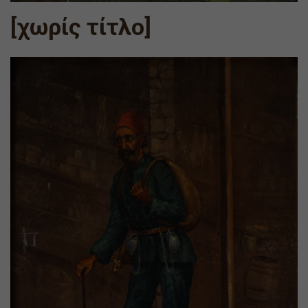
[χωρίς τίτλο]