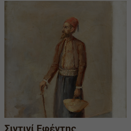
Σιντινί Εφέντης