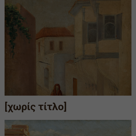
[χωρίς τίτλο]