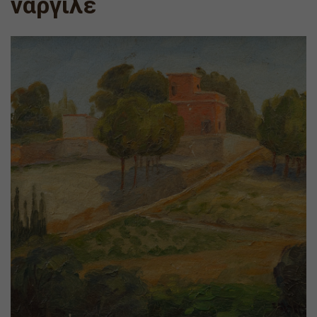
ναργιλέ