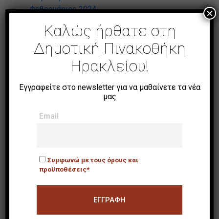
Φεβρουάριος 2024
×
Ιανουάριος 2024
Καλώς ήρθατε στη
Δεκέμβριος 2023
Δημοτική Πινακοθήκη
Οκτώβριος 2023
Σεπτέμβριος 2023
Ηρακλείου!
Ιούλιος 2023
Ιούνιος 2023
Εγγραφείτε στο newsletter για να μαθαίνετε τα νέα
Μάιος 2023
μας
Απρίλιος 2023
Μάρτιος 2023
Email
Φεβρουάριος 2023
Ιανουάριος 2023
Δεκέμβριος 2022
Συμφωνώ με τους όρους και
Οκτώβριος 2022
προϋποθέσεις*
Ιούνιος 2022
Categories