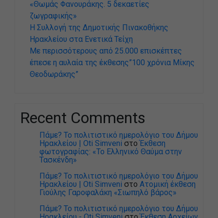
«Θωμάς Φανουράκης. 5 δεκαετίες
ζωγραφικής»
Η Συλλογή της Δημοτικής Πινακοθήκης
Ηρακλείου στα Ενετικά Τείχη
Με περισσότερους από 25.000 επισκέπτες
έπεσε η αυλαία της έκθεσης”100 χρόνια Μίκης
Θεοδωράκης”
Recent Comments
Πάμε? Το πολιτιστικό ημερολόγιο του Δήμου
Ηρακλείου | Oti Simveni
στο
Έκθεση
φωτογραφίας: «Το Ελληνικό Θαύμα στην
Τασκένδη»
Πάμε? Το πολιτιστικό ημερολόγιο του Δήμου
Ηρακλείου | Oti Simveni
στο
Ατομική έκθεση
Γιούλης Γαροφαλάκη «Σιωπηλό βάρος»
Πάμε? Το πολιτιστικό ημερολόγιο του Δήμου
Ηρακλείου - Oti Simveni
στο
Έκθεση Αρχείων