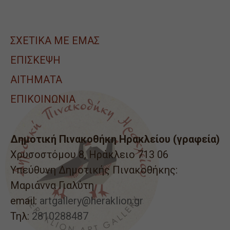
ΣΧΕΤΙΚΑ ΜΕ ΕΜΑΣ
ΕΠΙΣΚΕΨΗ
ΑΙΤΉΜΑΤΑ
ΕΠΙΚΟΙΝΩΝΙΑ
Δημοτική Πινακοθήκη Ηρακλείου (γραφεία)
Χρυσοστόμου 8, Ηράκλειο 713 06
Υπεύθυνη Δημοτικής Πινακοθήκης:
Μαριάννα Γιαλύτη
email:
artgallery@heraklion.gr
Τηλ:
2810288487