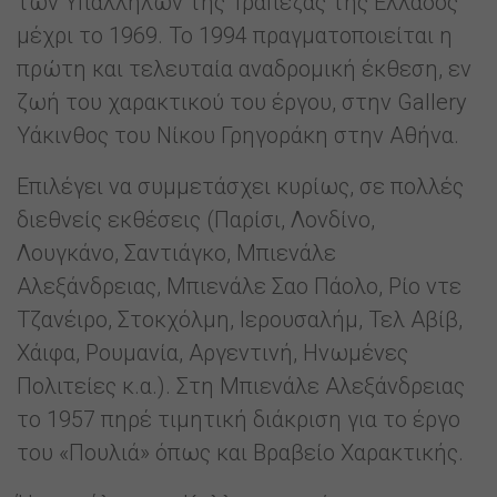
των Υπάλληλων της Τράπεζας της Ελλάδος
μέχρι το 1969. Το 1994 πραγματοποιείται η
πρώτη και τελευταία αναδρομική έκθεση, εν
ζωή του χαρακτικού του έργου, στην Gallery
Υάκινθος του Νίκου Γρηγοράκη στην Αθήνα.
Επιλέγει να συμμετάσχει κυρίως, σε πολλές
διεθνείς εκθέσεις (Παρίσι, Λονδίνο,
Λουγκάνο, Σαντιάγκο, Μπιενάλε
Αλεξάνδρειας, Μπιενάλε Σαο Πάολο, Ρίο ντε
Τζανέιρο, Στοκχόλμη, Ιερουσαλήμ, Τελ Αβίβ,
Χάιφα, Ρουμανία, Αργεντινή, Ηνωμένες
Πολιτείες κ.α.). Στη Μπιενάλε Αλεξάνδρειας
το 1957 πηρέ τιμητική διάκριση για το έργο
του «Πουλιά» όπως και Βραβείο Χαρακτικής.