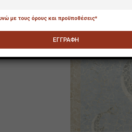
[χωρίς τίτλο]
νώ με τους όρους και προϋποθέσεις*