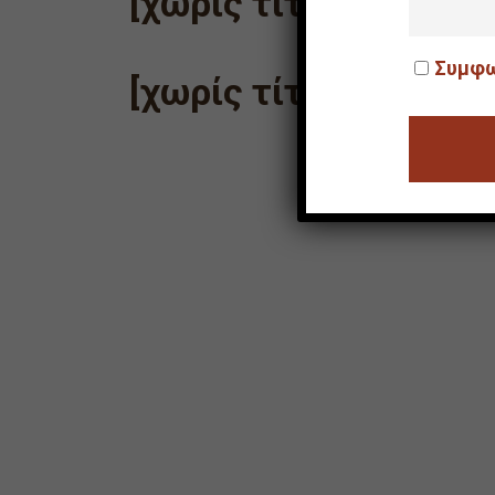
[χωρίς τίτλο]
Συμφω
[χωρίς τίτλο]