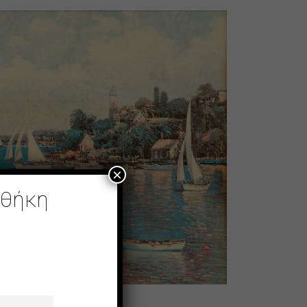
×
οθήκη