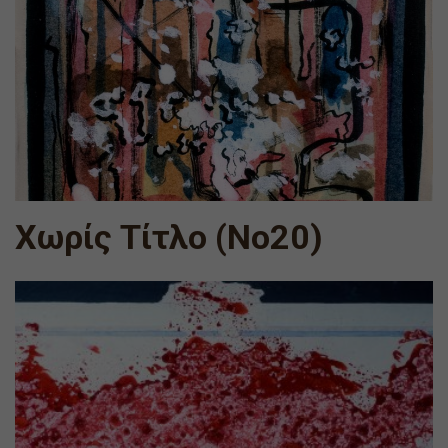
Χωρίς Τίτλο (Νο20)