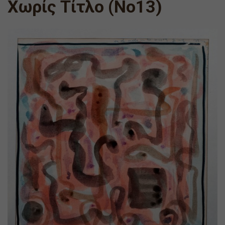
Χωρίς Τίτλο (Νο13)