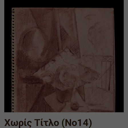
Χωρίς Τίτλο (Νο14)