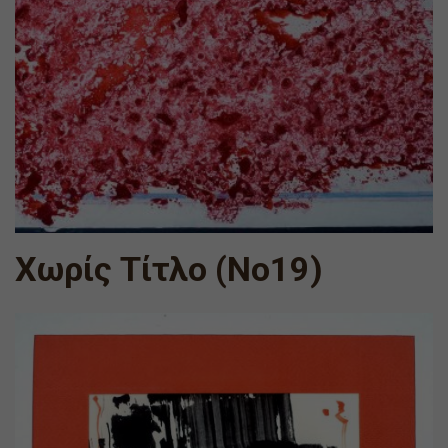
Χωρίς Τίτλο (Νο19)