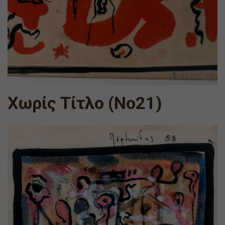
Χωρίς Τίτλο (Νο21)