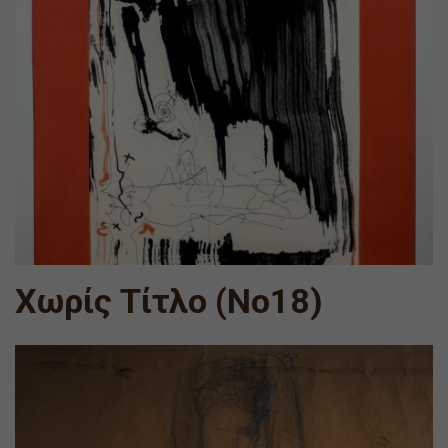
Χωρίς Τίτλο (Νο18)