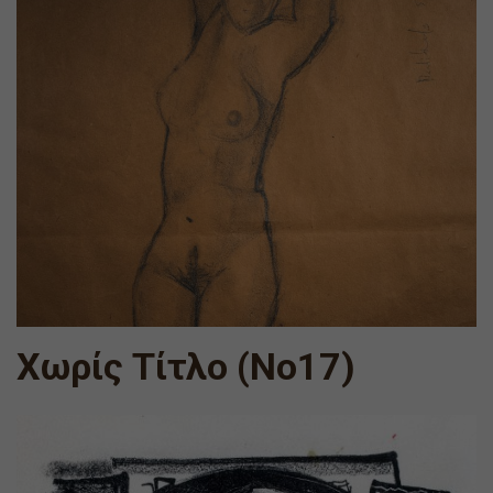
Χωρίς Τίτλο (Νο17)