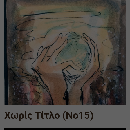
Χωρίς Τίτλο (Νο15)