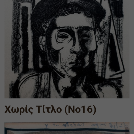
Χωρίς Τίτλο (Νο16)