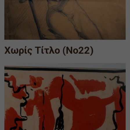
Χωρίς Τίτλο (Νο22)